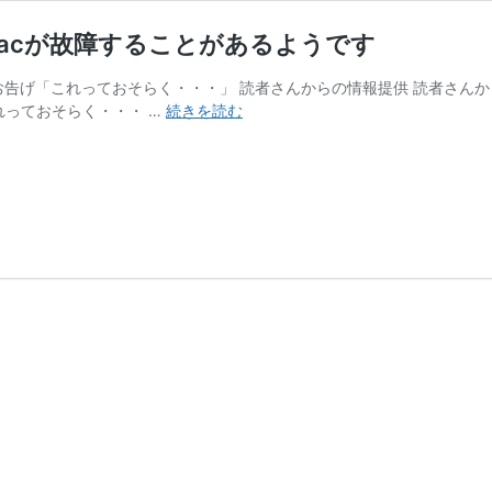
 Macが故障することがあるようです
お告げ「これっておそらく・・・」 読者さんからの情報提供 読者さん
警
れっておそらく・・・ …
続きを読む
告！
非
純
正
の
USB-
C
ハ
ブ
を
使
う
と
M1
Mac
が