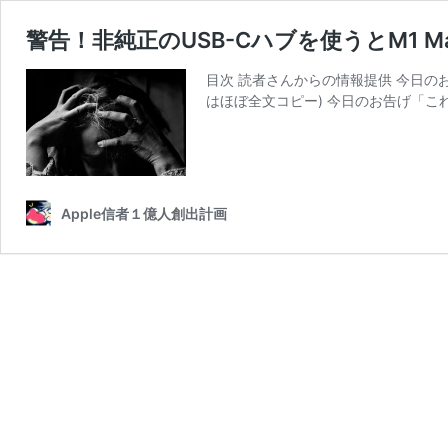
警告！非純正のUSB-Cハブを使うとM1
目次 読者さんからの情報提供 今日の
はほぼ全文コピー) 今日のお告げ「こ
Apple信者１億人創出計画