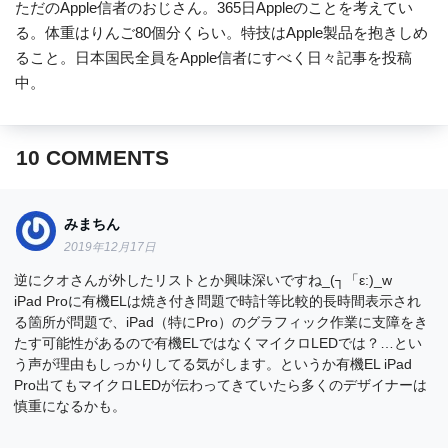
ただのApple信者のおじさん。365日Appleのことを考えてい
る。体重はりんご80個分くらい。特技はApple製品を抱きしめ
ること。日本国民全員をApple信者にすべく日々記事を投稿
中。
10
COMMENTS
みまちん
2019年12月17日
逆にクオさんが外したリストとか興味深いですね_(┐「ε:)_w
iPad Proに有機ELは焼き付き問題で時計等比較的長時間表示され
る箇所が問題で、iPad（特にPro）のグラフィック作業に支障をき
たす可能性があるので有機ELではなくマイクロLEDでは？…とい
う声が理由もしっかりしてる気がします。というか有機EL iPad
Pro出てもマイクロLEDが伝わってきていたら多くのデザイナーは
慎重になるかも。