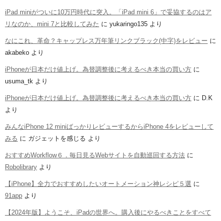
iPad miniがついに10万円時代に突入。「iPad mini 6」で妥協するのはア
リなのか、mini 7と比較してみた
に
yukaringo135
より
なにこれ、革命？キャップレス万年筆リンクブラック(中字)をレビュー
に
akabeko
より
iPhoneが日本だけ値上げ。為替調整後に考えるべき本当の買い方
に
usuma_tk
より
iPhoneが日本だけ値上げ。為替調整後に考えるべき本当の買い方
に
D.K
より
みんなiPhone 12 miniばっかりレビューするからiPhone 4をレビューして
みる
に
ガジェットを感じる
より
おすすめWorkflow６．毎日見るWebサイトを自動巡回する方法
に
Robolibrary
より
【iPhone】全力でおすすめしたいオートメーション神レシピ５選
に
91app
より
【2024年版】ようこそ、iPadの世界へ。購入後にやるべきことをすべて