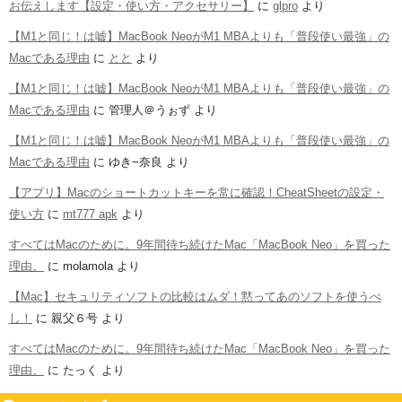
お伝えします【設定・使い方・アクセサリー】
に
glpro
より
【M1と同じ！は嘘】MacBook NeoがM1 MBAよりも「普段使い最強」の
Macである理由
に
とと
より
【M1と同じ！は嘘】MacBook NeoがM1 MBAよりも「普段使い最強」の
Macである理由
に
管理人＠うぉず
より
【M1と同じ！は嘘】MacBook NeoがM1 MBAよりも「普段使い最強」の
Macである理由
に
ゆき−奈良
より
【アプリ】Macのショートカットキーを常に確認！CheatSheetの設定・
使い方
に
mt777 apk
より
すべてはMacのために。9年間待ち続けたMac「MacBook Neo」を買った
理由。
に
molamola
より
【Mac】セキュリティソフトの比較はムダ！黙ってあのソフトを使うべ
し！
に
親父６号
より
すべてはMacのために。9年間待ち続けたMac「MacBook Neo」を買った
理由。
に
たっく
より