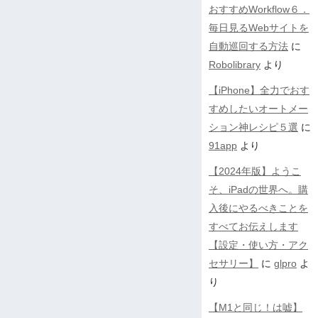
おすすめWorkflow６．
毎日見るWebサイトを
自動巡回する方法
に
Robolibrary
より
【iPhone】全力でおす
すめしたいオートメー
ション神レシピ５選
に
91app
より
【2024年版】ようこ
そ、iPadの世界へ。購
入後にやるべきことを
すべてお伝えします
【設定・使い方・アク
セサリー】
に
glpro
よ
り
【M1と同じ！は嘘】