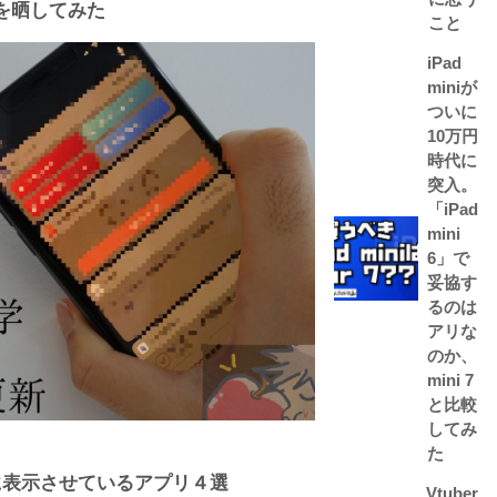
身を晒してみた
こと
iPad
miniが
ついに
10万円
時代に
突入。
「iPad
mini
6」で
妥協す
るのは
アリな
のか、
mini 7
と比較
してみ
た
ットに表示させているアプリ４選
Vtuber