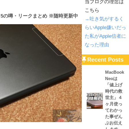
当ブログの理念は
こちら
ini 5の噂・リークまとめ ※随時更新中
→吐き気がするく
らいApple嫌いだっ
た私がApple信者に
なった理由
Recent Posts
MacBook
Neoは
「値上げ
時代の救
世主」４
ヶ月使っ
てわかっ
た事ぜん
ぶお伝え