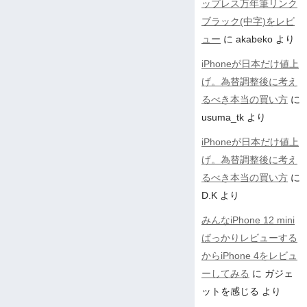
ップレス万年筆リンク
ブラック(中字)をレビ
ュー
に
akabeko
より
iPhoneが日本だけ値上
げ。為替調整後に考え
るべき本当の買い方
に
usuma_tk
より
iPhoneが日本だけ値上
げ。為替調整後に考え
るべき本当の買い方
に
D.K
より
みんなiPhone 12 mini
ばっかりレビューする
からiPhone 4をレビュ
ーしてみる
に
ガジェ
ットを感じる
より