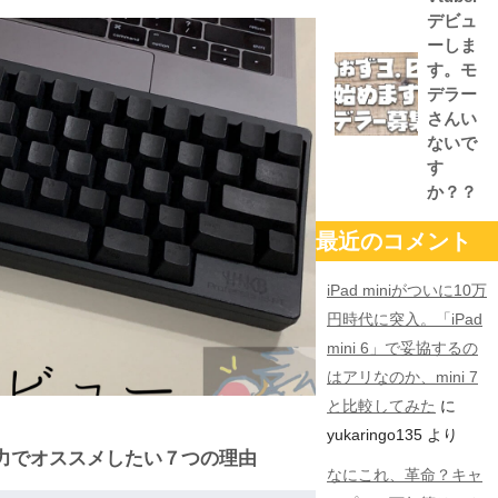
デビュ
ーしま
す。モ
デラー
さんい
ないで
す
か？？
最近のコメント
iPad miniがついに10万
円時代に突入。「iPad
mini 6」で妥協するの
はアリなのか、mini 7
と比較してみた
に
yukaringo135
より
全力でオススメしたい７つの理由
なにこれ、革命？キャ