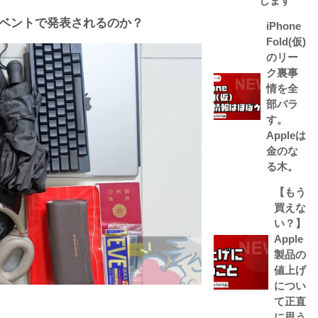
します
pleイベントで発表されるのか？
iPhone
Fold(仮)
のリー
ク裏事
情を全
部バラ
す。
Appleは
金のな
る木。
【もう
買えな
い？】
Apple
製品の
値上げ
につい
て正直
に思う