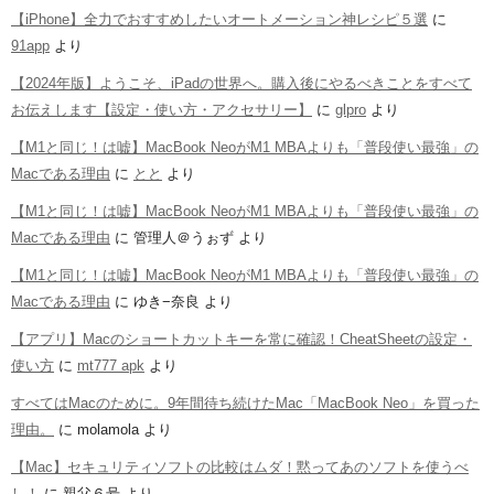
【iPhone】全力でおすすめしたいオートメーション神レシピ５選
に
91app
より
【2024年版】ようこそ、iPadの世界へ。購入後にやるべきことをすべて
お伝えします【設定・使い方・アクセサリー】
に
glpro
より
【M1と同じ！は嘘】MacBook NeoがM1 MBAよりも「普段使い最強」の
Macである理由
に
とと
より
【M1と同じ！は嘘】MacBook NeoがM1 MBAよりも「普段使い最強」の
Macである理由
に
管理人＠うぉず
より
【M1と同じ！は嘘】MacBook NeoがM1 MBAよりも「普段使い最強」の
Macである理由
に
ゆき−奈良
より
【アプリ】Macのショートカットキーを常に確認！CheatSheetの設定・
使い方
に
mt777 apk
より
すべてはMacのために。9年間待ち続けたMac「MacBook Neo」を買った
理由。
に
molamola
より
【Mac】セキュリティソフトの比較はムダ！黙ってあのソフトを使うべ
し！
に
親父６号
より