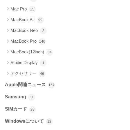
Mac Pro
15
MacBook Air
99
MacBook Neo
2
MacBook Pro
146
MacBook(12inch)
54
Studio Display
1
アクセサリー
46
Apple関連ニュース
157
Samsung
3
SIMカード
23
Windowsについて
12