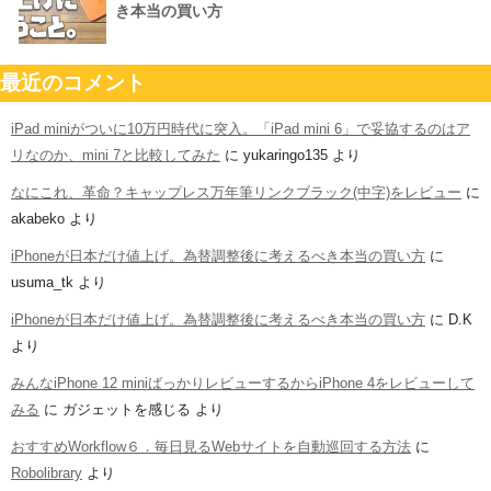
き本当の買い方
最近のコメント
iPad miniがついに10万円時代に突入。「iPad mini 6」で妥協するのはア
リなのか、mini 7と比較してみた
に
yukaringo135
より
なにこれ、革命？キャップレス万年筆リンクブラック(中字)をレビュー
に
akabeko
より
iPhoneが日本だけ値上げ。為替調整後に考えるべき本当の買い方
に
usuma_tk
より
iPhoneが日本だけ値上げ。為替調整後に考えるべき本当の買い方
に
D.K
より
みんなiPhone 12 miniばっかりレビューするからiPhone 4をレビューして
みる
に
ガジェットを感じる
より
おすすめWorkflow６．毎日見るWebサイトを自動巡回する方法
に
Robolibrary
より