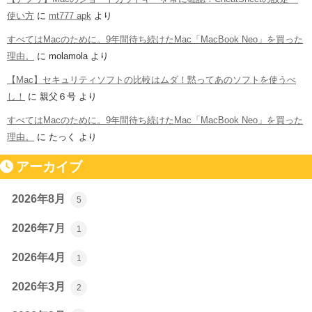
使い方
に
mt777 apk
より
すべてはMacのために。9年間待ち続けたMac「MacBook Neo」を買った
理由。
に
molamola
より
【Mac】セキュリティソフトの比較はムダ！黙ってあのソフトを使うべ
し！
に
親父６号
より
すべてはMacのために。9年間待ち続けたMac「MacBook Neo」を買った
理由。
に
たっく
より
アーカイブ
2026年8月
5
2026年7月
1
2026年4月
1
2026年3月
2