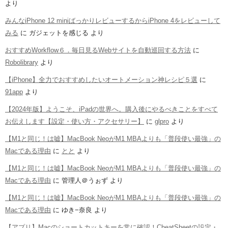
より
みんなiPhone 12 miniばっかりレビューするからiPhone 4をレビューして
みる
に
ガジェットを感じる
より
おすすめWorkflow６．毎日見るWebサイトを自動巡回する方法
に
Robolibrary
より
【iPhone】全力でおすすめしたいオートメーション神レシピ５選
に
91app
より
【2024年版】ようこそ、iPadの世界へ。購入後にやるべきことをすべて
お伝えします【設定・使い方・アクセサリー】
に
glpro
より
【M1と同じ！は嘘】MacBook NeoがM1 MBAよりも「普段使い最強」の
Macである理由
に
とと
より
【M1と同じ！は嘘】MacBook NeoがM1 MBAよりも「普段使い最強」の
Macである理由
に
管理人＠うぉず
より
【M1と同じ！は嘘】MacBook NeoがM1 MBAよりも「普段使い最強」の
Macである理由
に
ゆき−奈良
より
【アプリ】Macのショートカットキーを常に確認！CheatSheetの設定・