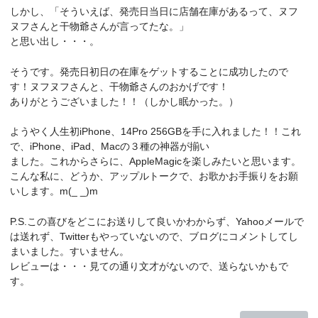
しかし、「そういえば、発売日当日に店舗在庫があるって、ヌフ
ヌフさんと干物爺さんが言ってたな。」
と思い出し・・・。
そうです。発売日初日の在庫をゲットすることに成功したので
す！ヌフヌフさんと、干物爺さんのおかげです！
ありがとうございました！！（しかし眠かった。）
ようやく人生初iPhone、14Pro 256GBを手に入れました！！これ
で、iPhone、iPad、Macの３種の神器が揃い
ました。これからさらに、AppleMagicを楽しみたいと思います。
こんな私に、どうか、アップルトークで、お歌かお手振りをお願
いします。m(_ _)m
P.S.この喜びをどこにお送りして良いかわからず、Yahooメールで
は送れず、Twitterもやっていないので、ブログにコメントしてし
まいました。すいません。
レビューは・・・見ての通り文才がないので、送らないかもで
す。