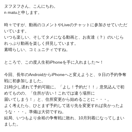
ヌフヌフさん、こんにちわ。
n matuと申します。
時々ですが、動画のコメントやLiveのチャットに参加させていただ
いています。
いつも楽しい、そしてタメになる動画と、お友達（？）のいじら
れっぷり動画を楽しく拝見しています。
素晴らしい、コミュニティですね。
ところで、この度人生初iPhoneを手に入れました〜！
今回、長年のAndroidからiPhoneへと変えようと、９日の予約争奪
戦に初参加しました。
21時少し遅れて予約可能に。「よし！予約だ！！」意気込んで初
めてものの、「住所が古い！これでは違う場所に
届いてしまう！」と、住所変更から始めることに・・・。
よく考えたら、ひとまず予約して送り先を変更すれば良かったよ
うな・・・。準備は大切ですね。
結局、いつもより余裕の争奪戦に敗れ、10月到着になってしまい
ました。