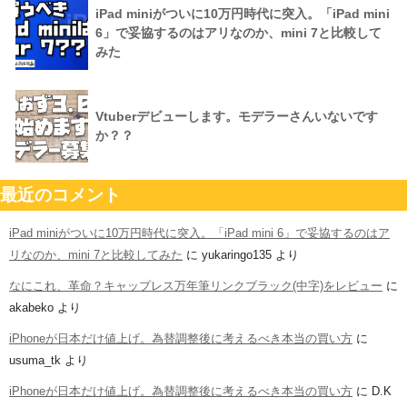
iPad miniがついに10万円時代に突入。「iPad mini
6」で妥協するのはアリなのか、mini 7と比較して
みた
Vtuberデビューします。モデラーさんいないです
か？？
最近のコメント
iPad miniがついに10万円時代に突入。「iPad mini 6」で妥協するのはア
リなのか、mini 7と比較してみた
に
yukaringo135
より
なにこれ、革命？キャップレス万年筆リンクブラック(中字)をレビュー
に
akabeko
より
iPhoneが日本だけ値上げ。為替調整後に考えるべき本当の買い方
に
usuma_tk
より
iPhoneが日本だけ値上げ。為替調整後に考えるべき本当の買い方
に
D.K