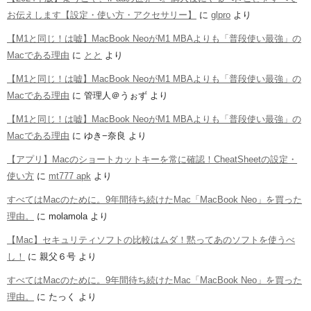
お伝えします【設定・使い方・アクセサリー】
に
glpro
より
【M1と同じ！は嘘】MacBook NeoがM1 MBAよりも「普段使い最強」の
Macである理由
に
とと
より
【M1と同じ！は嘘】MacBook NeoがM1 MBAよりも「普段使い最強」の
Macである理由
に
管理人＠うぉず
より
【M1と同じ！は嘘】MacBook NeoがM1 MBAよりも「普段使い最強」の
Macである理由
に
ゆき−奈良
より
【アプリ】Macのショートカットキーを常に確認！CheatSheetの設定・
使い方
に
mt777 apk
より
すべてはMacのために。9年間待ち続けたMac「MacBook Neo」を買った
理由。
に
molamola
より
【Mac】セキュリティソフトの比較はムダ！黙ってあのソフトを使うべ
し！
に
親父６号
より
すべてはMacのために。9年間待ち続けたMac「MacBook Neo」を買った
理由。
に
たっく
より