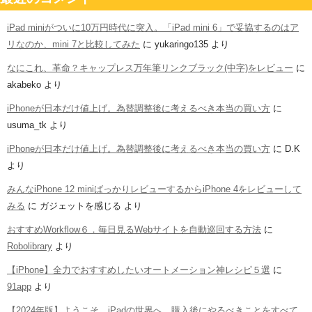
iPad miniがついに10万円時代に突入。「iPad mini 6」で妥協するのはア
リなのか、mini 7と比較してみた
に
yukaringo135
より
なにこれ、革命？キャップレス万年筆リンクブラック(中字)をレビュー
に
akabeko
より
iPhoneが日本だけ値上げ。為替調整後に考えるべき本当の買い方
に
usuma_tk
より
iPhoneが日本だけ値上げ。為替調整後に考えるべき本当の買い方
に
D.K
より
みんなiPhone 12 miniばっかりレビューするからiPhone 4をレビューして
みる
に
ガジェットを感じる
より
おすすめWorkflow６．毎日見るWebサイトを自動巡回する方法
に
Robolibrary
より
【iPhone】全力でおすすめしたいオートメーション神レシピ５選
に
91app
より
【2024年版】ようこそ、iPadの世界へ。購入後にやるべきことをすべて