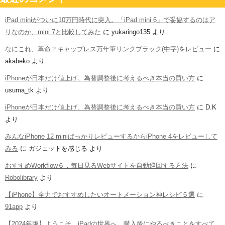
iPad miniがついに10万円時代に突入。「iPad mini 6」で妥協するのはア
リなのか、mini 7と比較してみた
に
yukaringo135
より
なにこれ、革命？キャップレス万年筆リンクブラック(中字)をレビュー
に
akabeko
より
iPhoneが日本だけ値上げ。為替調整後に考えるべき本当の買い方
に
usuma_tk
より
iPhoneが日本だけ値上げ。為替調整後に考えるべき本当の買い方
に
D.K
より
みんなiPhone 12 miniばっかりレビューするからiPhone 4をレビューして
みる
に
ガジェットを感じる
より
おすすめWorkflow６．毎日見るWebサイトを自動巡回する方法
に
Robolibrary
より
【iPhone】全力でおすすめしたいオートメーション神レシピ５選
に
91app
より
【2024年版】ようこそ、iPadの世界へ。購入後にやるべきことをすべて