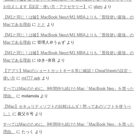
お伝えします【設定・使い方・アクセサリー】
に
glpro
より
【M1と同じ！は嘘】MacBook NeoがM1 MBAよりも「普段使い最強」の
Macである理由
に
とと
より
【M1と同じ！は嘘】MacBook NeoがM1 MBAよりも「普段使い最強」の
Macである理由
に
管理人＠うぉず
より
【M1と同じ！は嘘】MacBook NeoがM1 MBAよりも「普段使い最強」の
Macである理由
に
ゆき−奈良
より
【アプリ】Macのショートカットキーを常に確認！CheatSheetの設定・
使い方
に
mt777 apk
より
すべてはMacのために。9年間待ち続けたMac「MacBook Neo」を買った
理由。
に
molamola
より
【Mac】セキュリティソフトの比較はムダ！黙ってあのソフトを使うべ
し！
に
親父６号
より
すべてはMacのために。9年間待ち続けたMac「MacBook Neo」を買った
理由。
に
たっく
より