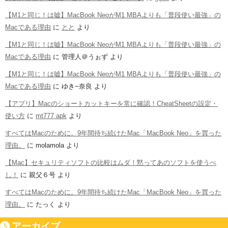
【M1と同じ！は嘘】MacBook NeoがM1 MBAよりも「普段使い最強」の
Macである理由
に
とと
より
【M1と同じ！は嘘】MacBook NeoがM1 MBAよりも「普段使い最強」の
Macである理由
に
管理人＠うぉず
より
【M1と同じ！は嘘】MacBook NeoがM1 MBAよりも「普段使い最強」の
Macである理由
に
ゆき−奈良
より
【アプリ】Macのショートカットキーを常に確認！CheatSheetの設定・
使い方
に
mt777 apk
より
すべてはMacのために。9年間待ち続けたMac「MacBook Neo」を買った
理由。
に
molamola
より
【Mac】セキュリティソフトの比較はムダ！黙ってあのソフトを使うべ
し！
に
親父６号
より
すべてはMacのために。9年間待ち続けたMac「MacBook Neo」を買った
理由。
に
たっく
より
アーカイブ