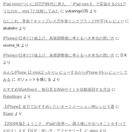
iPad miniがついに10万円時代に突入。「iPad mini 6」で妥協するのはア
リなのか、mini 7と比較してみた
に
yukaringo135
より
なにこれ、革命？キャップレス万年筆リンクブラック(中字)をレビュー
に
akabeko
より
iPhoneが日本だけ値上げ。為替調整後に考えるべき本当の買い方
に
usuma_tk
より
iPhoneが日本だけ値上げ。為替調整後に考えるべき本当の買い方
に
D.K
より
みんなiPhone 12 miniばっかりレビューするからiPhone 4をレビューして
みる
に
ガジェットを感じる
より
おすすめWorkflow６．毎日見るWebサイトを自動巡回する方法
に
Robolibrary
より
【iPhone】全力でおすすめしたいオートメーション神レシピ５選
に
91app
より
【2024年版】ようこそ、iPadの世界へ。購入後にやるべきことをすべて
お伝えします【設定・使い方・アクセサリー】
に
glpro
より