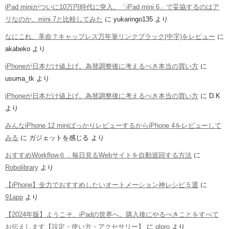
iPad miniがついに10万円時代に突入。「iPad mini 6」で妥協するのはア
リなのか、mini 7と比較してみた
に
yukaringo135
より
なにこれ、革命？キャップレス万年筆リンクブラック(中字)をレビュー
に
akabeko
より
iPhoneが日本だけ値上げ。為替調整後に考えるべき本当の買い方
に
usuma_tk
より
iPhoneが日本だけ値上げ。為替調整後に考えるべき本当の買い方
に
D.K
より
みんなiPhone 12 miniばっかりレビューするからiPhone 4をレビューして
みる
に
ガジェットを感じる
より
おすすめWorkflow６．毎日見るWebサイトを自動巡回する方法
に
Robolibrary
より
【iPhone】全力でおすすめしたいオートメーション神レシピ５選
に
91app
より
【2024年版】ようこそ、iPadの世界へ。購入後にやるべきことをすべて
お伝えします【設定・使い方・アクセサリー】
に
glpro
より