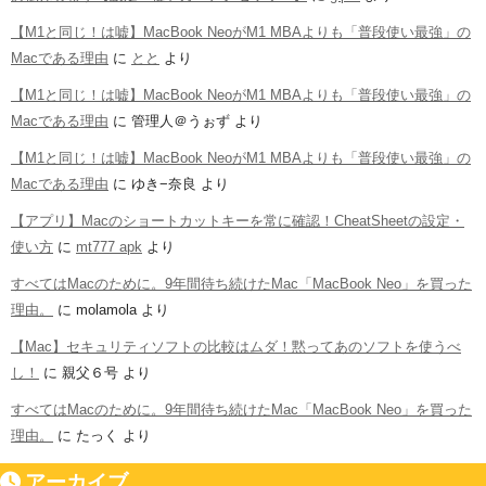
【M1と同じ！は嘘】MacBook NeoがM1 MBAよりも「普段使い最強」の
Macである理由
に
とと
より
【M1と同じ！は嘘】MacBook NeoがM1 MBAよりも「普段使い最強」の
Macである理由
に
管理人＠うぉず
より
【M1と同じ！は嘘】MacBook NeoがM1 MBAよりも「普段使い最強」の
Macである理由
に
ゆき−奈良
より
【アプリ】Macのショートカットキーを常に確認！CheatSheetの設定・
使い方
に
mt777 apk
より
すべてはMacのために。9年間待ち続けたMac「MacBook Neo」を買った
理由。
に
molamola
より
【Mac】セキュリティソフトの比較はムダ！黙ってあのソフトを使うべ
し！
に
親父６号
より
すべてはMacのために。9年間待ち続けたMac「MacBook Neo」を買った
理由。
に
たっく
より
アーカイブ