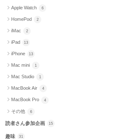
Apple Watch
6
HomePod
2
iMac
2
iPad
13
iPhone
13
Mac mini
1
Mac Studio
1
MacBook Air
4
MacBook Pro
4
その他
6
読者さん参加企画
15
趣味
31