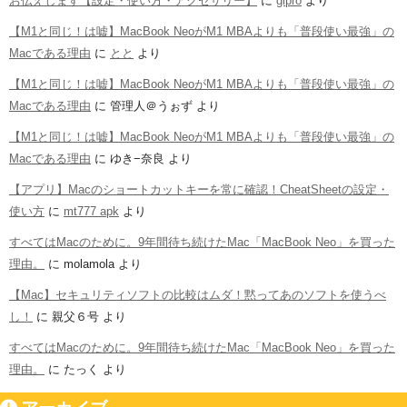
お伝えします【設定・使い方・アクセサリー】
に
glpro
より
【M1と同じ！は嘘】MacBook NeoがM1 MBAよりも「普段使い最強」の
Macである理由
に
とと
より
【M1と同じ！は嘘】MacBook NeoがM1 MBAよりも「普段使い最強」の
Macである理由
に
管理人＠うぉず
より
【M1と同じ！は嘘】MacBook NeoがM1 MBAよりも「普段使い最強」の
Macである理由
に
ゆき−奈良
より
【アプリ】Macのショートカットキーを常に確認！CheatSheetの設定・
使い方
に
mt777 apk
より
すべてはMacのために。9年間待ち続けたMac「MacBook Neo」を買った
理由。
に
molamola
より
【Mac】セキュリティソフトの比較はムダ！黙ってあのソフトを使うべ
し！
に
親父６号
より
すべてはMacのために。9年間待ち続けたMac「MacBook Neo」を買った
理由。
に
たっく
より