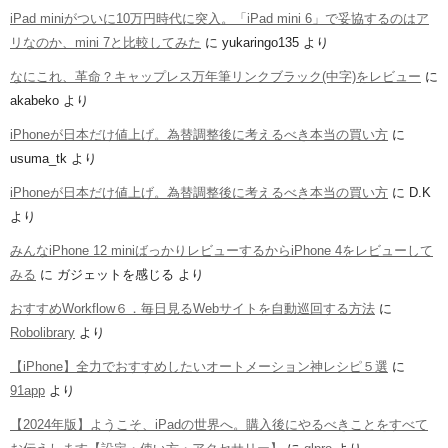
iPad miniがついに10万円時代に突入。「iPad mini 6」で妥協するのはア
リなのか、mini 7と比較してみた
に
yukaringo135
より
なにこれ、革命？キャップレス万年筆リンクブラック(中字)をレビュー
に
akabeko
より
iPhoneが日本だけ値上げ。為替調整後に考えるべき本当の買い方
に
usuma_tk
より
iPhoneが日本だけ値上げ。為替調整後に考えるべき本当の買い方
に
D.K
より
みんなiPhone 12 miniばっかりレビューするからiPhone 4をレビューして
みる
に
ガジェットを感じる
より
おすすめWorkflow６．毎日見るWebサイトを自動巡回する方法
に
Robolibrary
より
【iPhone】全力でおすすめしたいオートメーション神レシピ５選
に
91app
より
【2024年版】ようこそ、iPadの世界へ。購入後にやるべきことをすべて