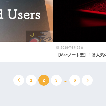
2019年6月25日
【Macノート型】１番人気
1
2
3
…
6