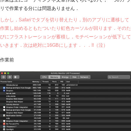
リで作業する分には問題ありません．
しかし，Safariでタブを切り替えたり，別のアプリに遷移して
作業し始めるともたついたり虹色カーソルが回ります．そのた
びにフラストレーションが蓄積し，モチベーションが低下して
いきます．次は絶対に16GBにします．．．!!（泣）
作業前