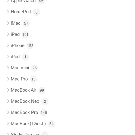
Apple Watch
96
HomePod
8
iMac
57
iPad
191
iPhone
153
iPod
1
Mac mini
25
Mac Pro
15
MacBook Air
99
MacBook Neo
2
MacBook Pro
146
MacBook(12inch)
54
Studio Display
1