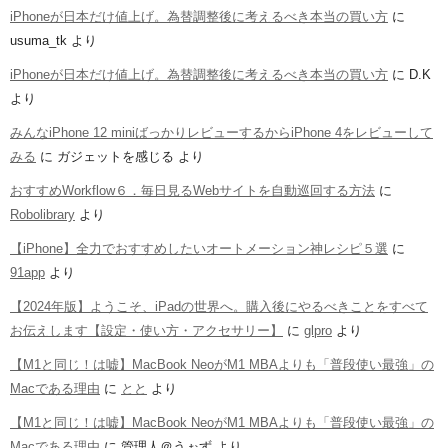
iPhoneが日本だけ値上げ。為替調整後に考えるべき本当の買い方
に
usuma_tk
より
iPhoneが日本だけ値上げ。為替調整後に考えるべき本当の買い方
に
D.K
より
みんなiPhone 12 miniばっかりレビューするからiPhone 4をレビューして
みる
に
ガジェットを感じる
より
おすすめWorkflow６．毎日見るWebサイトを自動巡回する方法
に
Robolibrary
より
【iPhone】全力でおすすめしたいオートメーション神レシピ５選
に
91app
より
【2024年版】ようこそ、iPadの世界へ。購入後にやるべきことをすべて
お伝えします【設定・使い方・アクセサリー】
に
glpro
より
【M1と同じ！は嘘】MacBook NeoがM1 MBAよりも「普段使い最強」の
Macである理由
に
とと
より
【M1と同じ！は嘘】MacBook NeoがM1 MBAよりも「普段使い最強」の
Macである理由
に
管理人＠うぉず
より