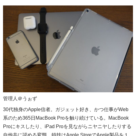
管理人＠うぉず
30代独身のApple信者。ガジェット好き、かつ仕事がWeb
系のため365日MacBook Proを触り続けている。MacBook
Proにキスしたり、iPad Proを見ながらニヤニヤしたりする
自他共に認める変態。特技はApple StoreでApple製品を１