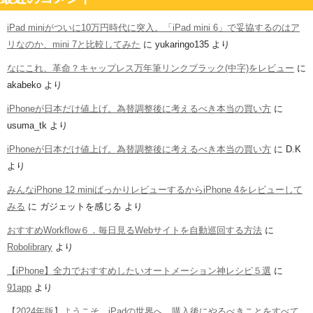
iPad miniがついに10万円時代に突入。「iPad mini 6」で妥協するのはア
リなのか、mini 7と比較してみた
に
yukaringo135
より
なにこれ、革命？キャップレス万年筆リンクブラック(中字)をレビュー
に
akabeko
より
iPhoneが日本だけ値上げ。為替調整後に考えるべき本当の買い方
に
usuma_tk
より
iPhoneが日本だけ値上げ。為替調整後に考えるべき本当の買い方
に
D.K
より
みんなiPhone 12 miniばっかりレビューするからiPhone 4をレビューして
みる
に
ガジェットを感じる
より
おすすめWorkflow６．毎日見るWebサイトを自動巡回する方法
に
Robolibrary
より
【iPhone】全力でおすすめしたいオートメーション神レシピ５選
に
91app
より
【2024年版】ようこそ、iPadの世界へ。購入後にやるべきことをすべて