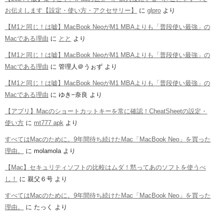
お伝えします【設定・使い方・アクセサリー】
に
glpro
より
【M1と同じ！は嘘】MacBook NeoがM1 MBAよりも「普段使い最強」の
Macである理由
に
とと
より
【M1と同じ！は嘘】MacBook NeoがM1 MBAよりも「普段使い最強」の
Macである理由
に
管理人＠うぉず
より
【M1と同じ！は嘘】MacBook NeoがM1 MBAよりも「普段使い最強」の
Macである理由
に
ゆき−奈良
より
【アプリ】Macのショートカットキーを常に確認！CheatSheetの設定・
使い方
に
mt777 apk
より
すべてはMacのために。9年間待ち続けたMac「MacBook Neo」を買った
理由。
に
molamola
より
【Mac】セキュリティソフトの比較はムダ！黙ってあのソフトを使うべ
し！
に
親父６号
より
すべてはMacのために。9年間待ち続けたMac「MacBook Neo」を買った
理由。
に
たっく
より