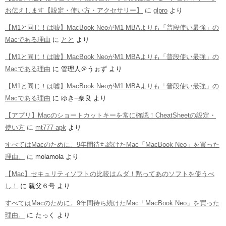
お伝えします【設定・使い方・アクセサリー】
に
glpro
より
【M1と同じ！は嘘】MacBook NeoがM1 MBAよりも「普段使い最強」の
Macである理由
に
とと
より
【M1と同じ！は嘘】MacBook NeoがM1 MBAよりも「普段使い最強」の
Macである理由
に
管理人＠うぉず
より
【M1と同じ！は嘘】MacBook NeoがM1 MBAよりも「普段使い最強」の
Macである理由
に
ゆき−奈良
より
【アプリ】Macのショートカットキーを常に確認！CheatSheetの設定・
使い方
に
mt777 apk
より
すべてはMacのために。9年間待ち続けたMac「MacBook Neo」を買った
理由。
に
molamola
より
【Mac】セキュリティソフトの比較はムダ！黙ってあのソフトを使うべ
し！
に
親父６号
より
すべてはMacのために。9年間待ち続けたMac「MacBook Neo」を買った
理由。
に
たっく
より