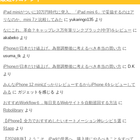
iPad miniがついに10万円時代に突入。「iPad mini 6」で妥協するのはア
リなのか、mini 7と比較してみた
に
yukaringo135
より
なにこれ、革命？キャップレス万年筆リンクブラック(中字)をレビュー
に
akabeko
より
iPhoneが日本だけ値上げ。為替調整後に考えるべき本当の買い方
に
usuma_tk
より
iPhoneが日本だけ値上げ。為替調整後に考えるべき本当の買い方
に
D.K
より
みんなiPhone 12 miniばっかりレビューするからiPhone 4をレビューして
みる
に
ガジェットを感じる
より
おすすめWorkflow６．毎日見るWebサイトを自動巡回する方法
に
Robolibrary
より
【iPhone】全力でおすすめしたいオートメーション神レシピ５選
に
91app
より
【2024年版】ようこそ、iPadの世界へ。購入後にやるべきことをすべて