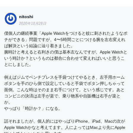
nitoshi
2020年10月28日
僕個人の継続事案「Apple Watchをつけると蚊に刺されたようなポ
チができる」問題ですが、4〜5時間ごとにつける腕を左右変えれ
ば解決という結論に辿り着きました。
腕時計と考えると右利きの僕は基本左なんですが、Apple Watchと
いう時計か？というものは都合に合わせて変えればいいと思うこ
とにしました。
例えばジムでベンチプレスを手袋つけてやるとき、左手用ホーム
ボタンを手のひら側で設定していると手袋でボタン押しちゃって
面倒。こんな時はそのまま右手につけて。という感じです。あと
コンビニの決済は左手が楽で、乗り物系や自販機は右手が楽と
か。
やっぱり「時計か？」になる。
話それましたが、個人的にはやっぱりiPhone、iPad、Macの次が
Apple Watchかなと考えてます。人によってはMacより先にApple