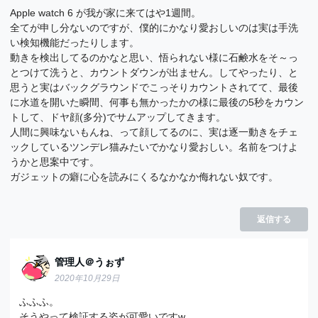
Apple watch 6 が我が家に来てはや1週間。
全てが申し分ないのですが、僕的にかなり愛おしいのは実は手洗
い検知機能だったりします。
動きを検出してるのかなと思い、悟られない様に石鹸水をそ～っ
とつけて洗うと、カウントダウンが出ません。してやったり、と
思うと実はバックグラウンドでこっそりカウントされてて、最後
に水道を開いた瞬間、何事も無かったかの様に最後の5秒をカウン
トして、ドヤ顔(多分)でサムアップしてきます。
人間に興味ないもんね、って顔してるのに、実は逐一動きをチェ
ックしているツンデレ猫みたいでかなり愛おしい。名前をつけよ
うかと思案中です。
ガジェットの癖に心を読みにくるなかなか侮れない奴です。
返信する
管理人＠うぉず
2020年10月29日
ふふふ。
そうやって検証する姿が可愛いですw