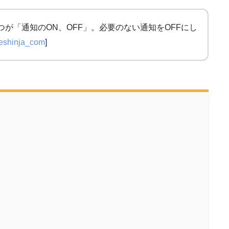
つが「通知のON、OFF」。必要のない通知をOFFにし
eshinja_com
]