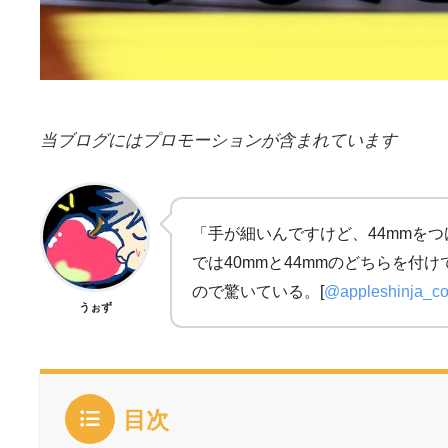
当ブログにはプロモーションが含まれています
「手が細いんですけど、44mmをつ
では40mmと44mmのどちらを
ので驚いている。[
@appleshinja_c
うぉず
目次