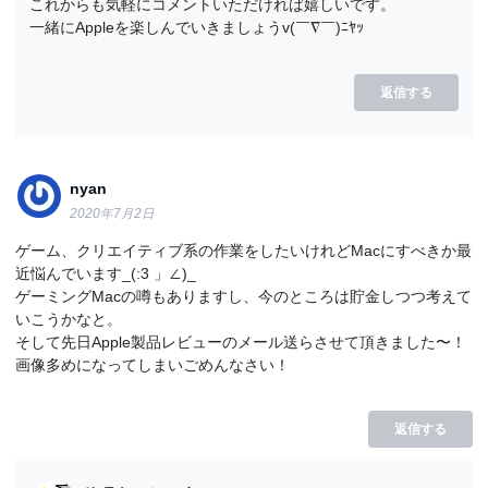
これからも気軽にコメントいただければ嬉しいです。
一緒にAppleを楽しんでいきましょうv(￣∇￣)ﾆﾔｯ
返信する
nyan
2020年7月2日
ゲーム、クリエイティブ系の作業をしたいけれどMacにすべきか最
近悩んでいます_(:3 」∠)_
ゲーミングMacの噂もありますし、今のところは貯金しつつ考えて
いこうかなと。
そして先日Apple製品レビューのメール送らさせて頂きました〜！
画像多めになってしまいごめんなさい！
返信する