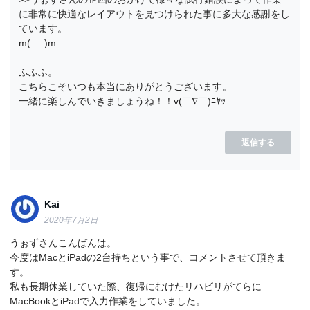
に非常に快適なレイアウトを見つけられた事に多大な感謝をし
ています。
m(_ _)m
ふふふ。
こちらこそいつも本当にありがとうございます。
一緒に楽しんでいきましょうね！！v(￣∇￣)ﾆﾔｯ
返信する
Kai
2020年7月2日
うぉずさんこんばんは。
今度はMacとiPadの2台持ちという事で、コメントさせて頂きま
す。
私も長期休業していた際、復帰にむけたリハビリがてらに
MacBookとiPadで入力作業をしていました。