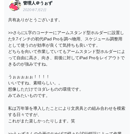
管理人＠うぉず
2020年7月2日
共有ありがとうございます。
>>さらにL字のコーナーにアームスタンド型ホルダーに設置し
た9.7インチの初代iPad Proを調べ物用、スケジュール調整用
として使うのが効率が良くて気持ちも良いです。
どちらを向いて作業していてもアームスタンド型ホルダーによ
って自由に高さ、向き、前後に対してiPad Proをレイアウトで
きるのが強みですね。
うぉぉぉぉぉ！！！！
いいですね、素晴らしい。。
想像しただけでヨダレものの環境です。
みてみたいものです。
私は万年筆を導入したことにより文房具との組み合わせを模索
する日々ですが、
これがまた楽しかったりします。笑
>>うぉずさんの企画のおかげで様々な試行錯誤によって作業