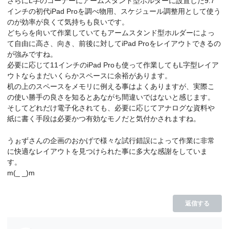
さらにL字のコーナーにアームスタンド型ホルダーに設置した9.7
インチの初代iPad Proを調べ物用、スケジュール調整用として使う
のが効率が良くて気持ちも良いです。
どちらを向いて作業していてもアームスタンド型ホルダーによっ
て自由に高さ、向き、前後に対してiPad Proをレイアウトできるの
が強みですね。
必要に応じて11インチのiPad Proも使って作業してもL字型レイア
ウトならまだいくらかスペースに余裕があります。
机の上のスペースをメモリに例える事はよくありますが、実際こ
の使い勝手の良さを知るとあながち間違いではないと感じます。
そしてどれだけ電子化されても、必要に応じてアナログな資料や
紙に書く手段は必要かつ有効なモノだと気付かされますね。
うぉずさんの企画のおかげで様々な試行錯誤によって作業に非常
に快適なレイアウトを見つけられた事に多大な感謝をしていま
す。
m(_ _)m
返信する