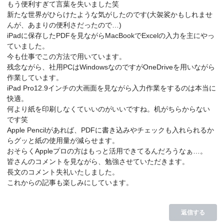
もう便利すぎて言葉を失いました笑
新たな世界がひらけたような気がしたのです(大袈裟かもしれませ
んが、あまりの便利さだったので…)
iPadに保存したPDFを見ながらMacBookでExcelの入力を主にやっ
ていました。
今も仕事でこの方法で用いています。
残念ながら、社用PCはWindowsなのですがOneDriveを用いながら
作業しています。
iPad Pro12.9インチの大画面を見ながら入力作業をするのは本当に
快適。
何より紙を印刷しなくていいのがいいですね。机がちらからない
です笑
Apple Pencilがあれば、PDFに書き込みやチェックも入れられるか
らグッと紙の使用量が減らせます。
おそらくAppleプロの方はもっと活用できてるんだろうなぁ…。
皆さんのコメントを見ながら、勉強させていただきます。
長文のコメント失礼いたしました。
これからの記事も楽しみにしています。
返信する