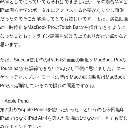
iPadとして使っていてもそれはできましたが、その場合Macと
iPad両方大学のポータルにアクセスする必要があり少し面倒
だったのでそこが解消してとても嬉しいです。また、講義動画
の一時停止をMacBook ProのTouch Barから操作できるように
なったこともオンライン講義を受ける上でありがたい点かなと
思います。
ただ、Sidecar使用時のiPad側の画面の照度をMacBook Proの
Touch barから調節できないのは少し不便に思いました。ター
ゲットディスプレイモードの時はiMacの画面照度はMacBook
Proから調節しているので慣れの問題ですかね。
・Apple Pencil
第2世代のApple Pencilを使いたかった、というのも今回無印
iPadではなくiPad Air 4を選んだ動機の1つなので、とても楽し
みなポイントでした。