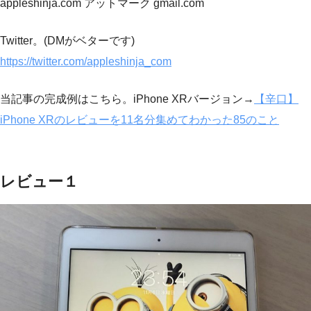
appleshinja.com アットマーク gmail.com
Twitter。(DMがベターです)
https://twitter.com/appleshinja_com
当記事の完成例はこちら。iPhone XRバージョン→
【辛口】
iPhone XRのレビューを11名分集めてわかった85のこと
レビュー１