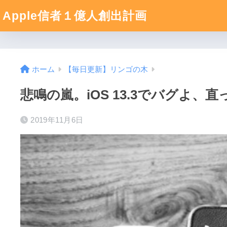
Apple信者１億人創出計画
ホーム
【毎日更新】リンゴの木
悲鳴の嵐。iOS 13.3でバグよ、
2019年11月6日