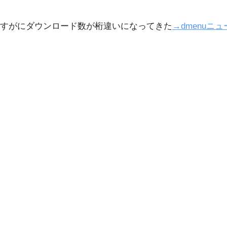
すがにダウンロード数が桁違いになってきた
→dmenuニ