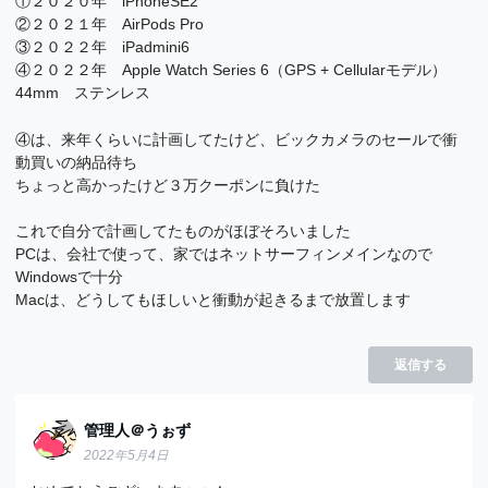
①２０２０年 iPhoneSE2
②２０２１年 AirPods Pro
③２０２２年 iPadmini6
④２０２２年 Apple Watch Series 6（GPS + Cellularモデル）
44mm ステンレス
④は、来年くらいに計画してたけど、ビックカメラのセールで衝
動買いの納品待ち
ちょっと高かったけど３万クーポンに負けた
これで自分で計画してたものがほぼそろいました
PCは、会社で使って、家ではネットサーフィンメインなので
Windowsで十分
Macは、どうしてもほしいと衝動が起きるまで放置します
返信する
管理人＠うぉず
2022年5月4日