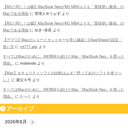
【M1と同じ！は嘘】MacBook NeoがM1 MBAよりも「普段使い最強」の
Macである理由
に
管理人＠うぉず
より
【M1と同じ！は嘘】MacBook NeoがM1 MBAよりも「普段使い最強」の
Macである理由
に
ゆき−奈良
より
【アプリ】Macのショートカットキーを常に確認！CheatSheetの設定・
使い方
に
mt777 apk
より
すべてはMacのために。9年間待ち続けたMac「MacBook Neo」を買った
理由。
に
molamola
より
【Mac】セキュリティソフトの比較はムダ！黙ってあのソフトを使うべ
し！
に
親父６号
より
すべてはMacのために。9年間待ち続けたMac「MacBook Neo」を買った
理由。
に
たっく
より
アーカイブ
2026年8月
3