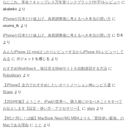
なにこれ、革命？キャップレス万年筆リンクブラック(中字)をレビュー
に
akabeko
より
iPhoneが日本だけ値上げ。為替調整後に考えるべき本当の買い方
に
usuma_tk
より
iPhoneが日本だけ値上げ。為替調整後に考えるべき本当の買い方
に
D.K
より
みんなiPhone 12 miniばっかりレビューするからiPhone 4をレビューして
みる
に
ガジェットを感じる
より
おすすめWorkflow６．毎日見るWebサイトを自動巡回する方法
に
Robolibrary
より
【iPhone】全力でおすすめしたいオートメーション神レシピ５選
に
91app
より
【2024年版】ようこそ、iPadの世界へ。購入後にやるべきことをすべて
お伝えします【設定・使い方・アクセサリー】
に
glpro
より
【M1と同じ！は嘘】MacBook NeoがM1 MBAよりも「普段使い最強」の
Macである理由
に
とと
より