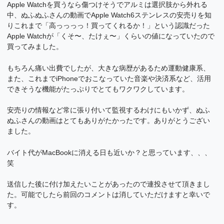
Apple Watchを買うなら傷つけそうでアルミは選択肢から外れる
中、ぬふぬふさんの動画でApple Watch6ステンレスの安売りを知
りこれまで「高っっっっ！買ってくれるか！」という認識だった
Apple Watchが「くそ〜、たけぇ〜」くらいの値になっていたので
買ってみました。
もちろん痛い出費でしたが、大きな病歴があるため運動健康系、
また、これまでiPhoneでおこなっていた音楽や決済系など、活用
できそうな機能がたっぷりでとてもワクワクしています。
安売りの情報など常に張り付いて監視するわけにもいかず、ぬふ
ぬふさんの動画はとてもありがたかったです。ありがとうござい
ました。
バイト代がMacBookに消える日も近いか？と思っています、、、
笑
送信した後に付け加えたいことがあったので連投させて頂きまし
た。可能でしたら前回のコメントは消していただけますと幸いで
す。