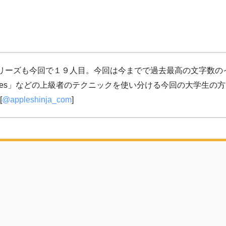
品シリーズも今回で１９人目。今回は今までで過去最高の文字数
aralles」などの上級者のテクニックを使い分ける今回の大学
[
@appleshinja_com
]