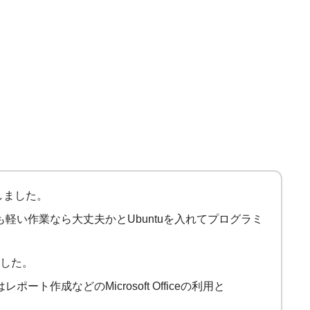
入しました。
も軽い作業なら大丈夫かとUbuntuを入れてプログラミ
した。
ポート作成などのMicrosoft Officeの利用と