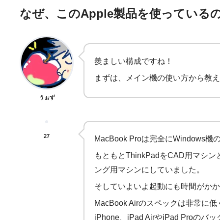
なぜ、このApple製品を使っている
羨ましい構成ですね！
まずは、メイン機の使い方から教え
うぉず
27
MacBook Proは完全にWindo
もともとThinkPadをCAD用
ング用マシンにしていました。
そしていよいよ起動にも時間がかか
MacBook Airのスペックは非常に低
iPhone、iPad AirやiPad 