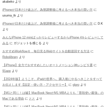
akabeko
より
iPhoneが日本だけ値上げ。為替調整後に考えるべき本当の買い方
に
usuma_tk
より
iPhoneが日本だけ値上げ。為替調整後に考えるべき本当の買い方
に
D.K
より
みんなiPhone 12 miniばっかりレビューするからiPhone 4をレビューして
みる
に
ガジェットを感じる
より
おすすめWorkflow６．毎日見るWebサイトを自動巡回する方法
に
Robolibrary
より
【iPhone】全力でおすすめしたいオートメーション神レシピ５選
に
91app
より
【2024年版】ようこそ、iPadの世界へ。購入後にやるべきことをすべて
お伝えします【設定・使い方・アクセサリー】
に
glpro
より
【M1と同じ！は嘘】MacBook NeoがM1 MBAよりも「普段使い最強」の
Macである理由
に
とと
より
【M1と同じ！は嘘】MacBook NeoがM1 MBAよりも「普段使い最強」の