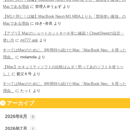
Macである理由
に
管理人＠うぉず
より
【M1と同じ！は嘘】MacBook NeoがM1 MBAよりも「普段使い最強」の
Macである理由
に
ゆき−奈良
より
【アプリ】Macのショートカットキーを常に確認！CheatSheetの設定・
使い方
に
mt777 apk
より
すべてはMacのために。9年間待ち続けたMac「MacBook Neo」を買った
理由。
に
molamola
より
【Mac】セキュリティソフトの比較はムダ！黙ってあのソフトを使うべ
し！
に
親父６号
より
すべてはMacのために。9年間待ち続けたMac「MacBook Neo」を買った
理由。
に
たっく
より
アーカイブ
2026年8月
5
2026年7月
1