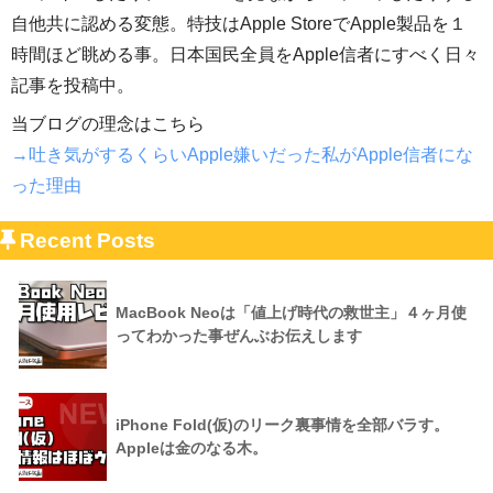
自他共に認める変態。特技はApple StoreでApple製品を１
時間ほど眺める事。日本国民全員をApple信者にすべく日々
記事を投稿中。
当ブログの理念はこちら
→吐き気がするくらいApple嫌いだった私がApple信者にな
った理由
Recent Posts
MacBook Neoは「値上げ時代の救世主」４ヶ月使
ってわかった事ぜんぶお伝えします
iPhone Fold(仮)のリーク裏事情を全部バラす。
Appleは金のなる木。