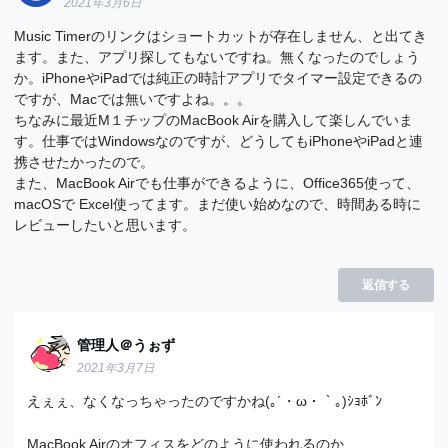
2021年3月6日
Music Timerのリンクはショートカットが存在しません、と出てき
ます。また、アプリ探してもないですね。無くなったのでしょう
か。iPhoneやiPadでは純正の時計アプリでタイマー設定できるの
ですが、Macでは無いですよね。。。
ちなみに最近M１チップのMacBook Airを購入して楽しんでいま
す。仕事ではWindowsなのですが、どうしてもiPhoneやiPadと連
携させたかったので。
また、MacBook Airでも仕事ができるように、Office365使って、
macOSで Excel使ってます。まだ使い始めなので、時間ある時に
レビューしたいと思います。
返信する
管理人＠うぉず
2021年3月7日
えぇぇ、なくなっちゃったのですかね(｡´・ω・｀｡)ｼｮﾎﾞﾝ
MacBook Airのオフィスをどのように使われるのか