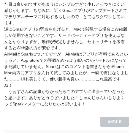
た目は良いのですがあまりにシンプルすぎて少しとっつきにくい
感じがします。ちなみに、近々Gmailアプリがアップデートされて
マテリアルテーマに対応するらしいので、とてもワクワクしてい
ます。
逆にGmailアプリの弱点をあげると、Macで閲覧する場合にWeb版
しか使用できないことです。サードパーティーアプリを使えばな
んとかなりますが、動作が安定しませんし、セキュリティを考慮
するとWeb版の方が安心です。
AirMailとSparkについてですが、AirMailはアプリが有料であるとい
う点と、App Storeでの評価がめっぽう低いのがハードルになって
まだ試していません。Sparkはこのコメントを書きながらiPhone、
Mac両方にアプリを入れて試してみましたが、一瞬で虜になりまし
た………UIも美しくて、使い勝手も良い…………これ最高です
ね！
うぉずさんの記事がなかったらこのアプリに出会っていなった
と思います。ありがとうございました！じゃんじゃんいじりまく
ってSparkマスターになりたいと思います！
返信する