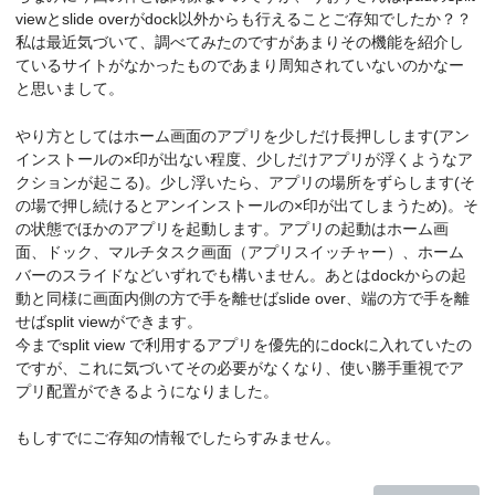
viewとslide overがdock以外からも行えることご存知でしたか？？
私は最近気づいて、調べてみたのですがあまりその機能を紹介し
ているサイトがなかったものであまり周知されていないのかなー
と思いまして。
やり方としてはホーム画面のアプリを少しだけ長押しします(アン
インストールの×印が出ない程度、少しだけアプリが浮くようなア
クションが起こる)。少し浮いたら、アプリの場所をずらします(そ
の場で押し続けるとアンインストールの×印が出てしまうため)。そ
の状態でほかのアプリを起動します。アプリの起動はホーム画
面、ドック、マルチタスク画面（アプリスイッチャー）、ホーム
バーのスライドなどいずれでも構いません。あとはdockからの起
動と同様に画面内側の方で手を離せばslide over、端の方で手を離
せばsplit viewができます。
今までsplit view で利用するアプリを優先的にdockに入れていたの
ですが、これに気づいてその必要がなくなり、使い勝手重視でア
プリ配置ができるようになりました。
もしすでにご存知の情報でしたらすみません。