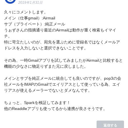
2019年1月31日
久々にコメントします。
メイン（仕事gmail）:Airmail
サブ（プライベート）:純正メール
うぉずさんの指摘通り最近のAirmailは動作が重く検索もイマイ
チ。
特に苛立たしいのが、宛先を選ぶために登録名ではなくメールア
ドレスを入力しないと選択できないことです。
その為、一時Gmailアプリを試してみましたがAirmailと比較すると
機能の少なさに物足りずまた元に戻しました。
メインとサブを純正メールに統合しても良いのですが、pop3の会
社メールをIMAPのGmailでエイリアスとして使っている為、エイ
リアスが使えるメーラーでないとダメなんです。
ちょっと、Sparkを検証してみます！
他のReaddleアプリも使ってるから連携が良さそうです。
返信する