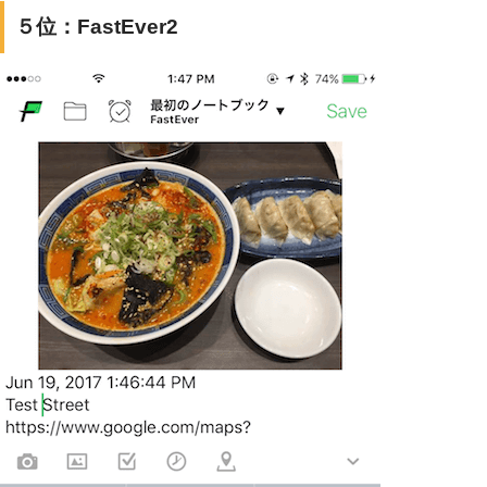
５位：FastEver2