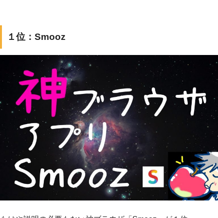
１位：Smooz