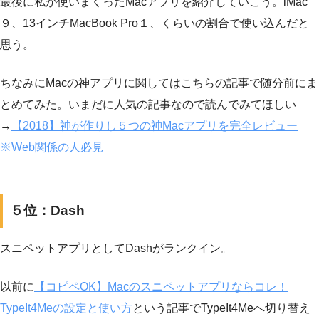
最後に私が使いまくったMacアプリを紹介していこう。iMac
９、13インチMacBook Pro１、くらいの割合で使い込んだと
思う。
ちなみにMacの神アプリに関してはこちらの記事で随分前にま
とめてみた。いまだに人気の記事なので読んでみてほしい
→
【2018】神が作りし５つの神Macアプリを完全レビュー
※Web関係の人必見
５位：Dash
スニペットアプリとしてDashがランクイン。
以前に
【コピペOK】Macのスニペットアプリならコレ！
TypeIt4Meの設定と使い方
という記事でTypeIt4Meへ切り替え