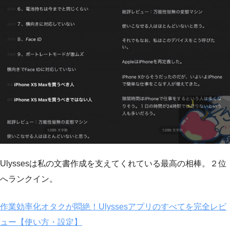
Ulyssesは私の文書作成を支えてくれている最高の相棒。２位
へランクイン。
作業効率化オタクが悶絶！Ulyssesアプリのすべてを完全レビ
ュー【使い方・設定】