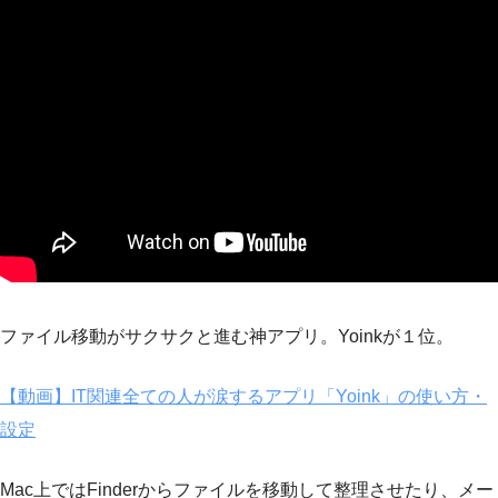
ファイル移動がサクサクと進む神アプリ。Yoinkが１位。
【動画】IT関連全ての人が涙するアプリ「Yoink」の使い方・
設定
Mac上ではFinderからファイルを移動して整理させたり、メー