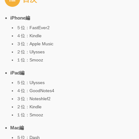
iPhone編
５位：FastEver2
４位：Kindle
３位：Apple Music
２位：Ulysses
１位：Smooz
iPad編
５位：Ulysses
４位：GoodNotes4
３位：Noteshlef2
２位：Kindle
１位：Smooz
Mac編
５位：Dash