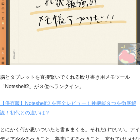
脳とタブレットを直接繋いでくれる殴り書き用メモツール
「Noteshelf2」が３位へランクイン。
【保存版】Noteshelf２を完全レビュー！神機能９つを徹底解
説！初代との違いは？
とにかく何か思いついたら書きまくる。それだけでいい。アイ
ディアややるべきこと、将来にするべきこと、忘れてはいけな