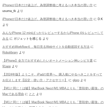
iPhoneが日本だけ値上げ。為替調整後に考えるべき本当の買い方
に
usuma_tk
より
iPhoneが日本だけ値上げ。為替調整後に考えるべき本当の買い方
に
D.K
より
みんなiPhone 12 miniばっかりレビューするからiPhone 4をレビューして
みる
に
ガジェットを感じる
より
おすすめWorkflow６．毎日見るWebサイトを自動巡回する方法
に
Robolibrary
より
【iPhone】全力でおすすめしたいオートメーション神レシピ５選
に
91app
より
【2024年版】ようこそ、iPadの世界へ。購入後にやるべきことをすべて
お伝えします【設定・使い方・アクセサリー】
に
glpro
より
【M1と同じ！は嘘】MacBook NeoがM1 MBAよりも「普段使い最強」の
Macである理由
に
とと
より
【M1と同じ！は嘘】MacBook NeoがM1 MBAよりも「普段使い最強」の