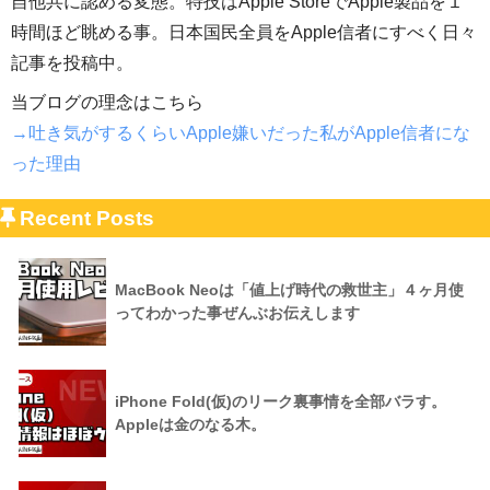
自他共に認める変態。特技はApple StoreでApple製品を１
時間ほど眺める事。日本国民全員をApple信者にすべく日々
記事を投稿中。
当ブログの理念はこちら
→吐き気がするくらいApple嫌いだった私がApple信者にな
った理由
Recent Posts
MacBook Neoは「値上げ時代の救世主」４ヶ月使
ってわかった事ぜんぶお伝えします
iPhone Fold(仮)のリーク裏事情を全部バラす。
Appleは金のなる木。