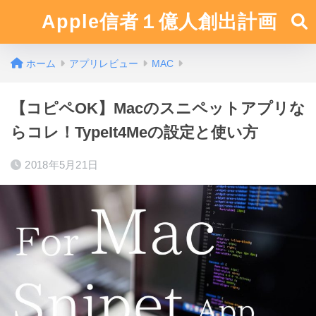
Apple信者１億人創出計画
ホーム
アプリレビュー
MAC
【コピペOK】Macのスニペットアプリな
らコレ！TypeIt4Meの設定と使い方
2018年5月21日