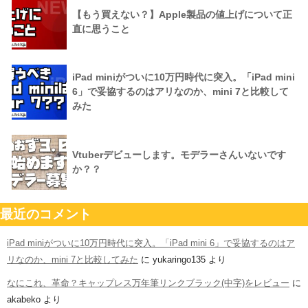
【もう買えない？】Apple製品の値上げについて正
直に思うこと
iPad miniがついに10万円時代に突入。「iPad mini
6」で妥協するのはアリなのか、mini 7と比較して
みた
Vtuberデビューします。モデラーさんいないです
か？？
最近のコメント
iPad miniがついに10万円時代に突入。「iPad mini 6」で妥協するのはア
リなのか、mini 7と比較してみた
に
yukaringo135
より
なにこれ、革命？キャップレス万年筆リンクブラック(中字)をレビュー
に
akabeko
より