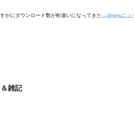
すがにダウンロード数が桁違いになってきた
→dmenuニ
ス＆雑記