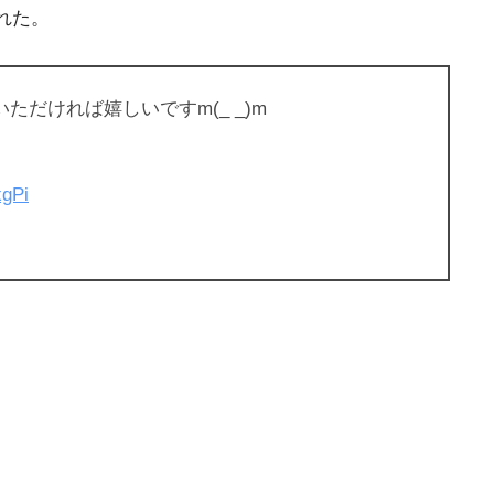
れた。
だければ嬉しいですm(_ _)m
xgPi