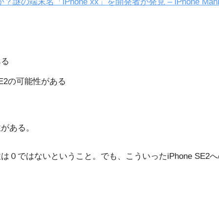
2」か？謎の端末名「iPhone xx」を開発者が発見 – iPhone Mani
ある
 SE2の可能性がある
性がある。
は０ではないということ。でも、こういったiPhone SE