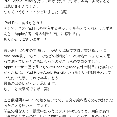
Pro＋Apple Pencilを持って出かけたのですが、本当に実現すると
は思いませんでした。
なんていうか・・・シビレました（笑）
iPad Pro、ありがとう！
そして、そのiPad Proを購入するキッカケを与えてくれたうぉずさ
んと「Apple信者１億人創出計画」に感謝です。
ありがとうございます！！
思い返せば今年の年明け、「好きな場所でブログ書けるように
MacBook欲しいな〜。でもどの機種がいいのかな〜？」なんて思
って調べていたところ出会ったのがこちらのブログでした。
Appleユーザー歴は長いもののiPhoneとiMac以外の製品には無知で
だった私に、iPad Pro＋Apple Pencilという新しい可能性を示して
いただいた事、これは本当にもう・・・
最高の出会いだったと思います。
ちょっと大袈裟ですが（笑）
ここ数週間iPad Proで絵を描いてて、自分が絵を描くのが大好きだ
ったことを思い出してます。
学生の頃なんて、授業中だろうとテスト中だろうと、余白があれ
ば落書きしてたのに、いつの間にか描かなくなって、そのうちに