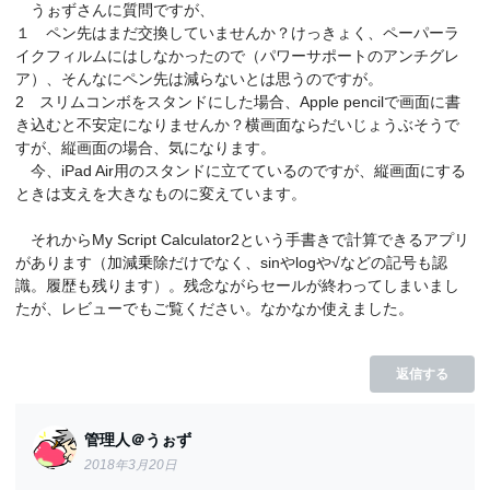
うぉずさんに質問ですが、
１ ペン先はまだ交換していませんか？けっきょく、ペーパーラ
イクフィルムにはしなかったので（パワーサポートのアンチグレ
ア）、そんなにペン先は減らないとは思うのですが。
2 スリムコンボをスタンドにした場合、Apple pencilで画面に書
き込むと不安定になりませんか？横画面ならだいじょうぶそうで
すが、縦画面の場合、気になります。
今、iPad Air用のスタンドに立てているのですが、縦画面にする
ときは支えを大きなものに変えています。
それからMy Script Calculator2という手書きで計算できるアプリ
があります（加減乗除だけでなく、sinやlogや√などの記号も認
識。履歴も残ります）。残念ながらセールが終わってしまいまし
たが、レビューでもご覧ください。なかなか使えました。
返信する
管理人＠うぉず
2018年3月20日