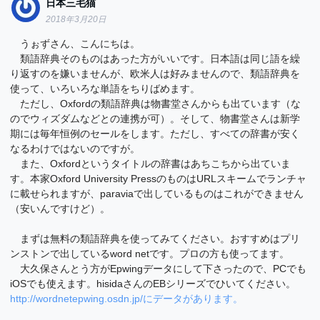
日本三毛猫
2018年3月20日
うぉずさん、こんにちは。
類語辞典そのものはあった方がいいです。日本語は同じ語を繰
り返すのを嫌いませんが、欧米人は好みませんので、類語辞典を
使って、いろいろな単語をちりばめます。
ただし、Oxfordの類語辞典は物書堂さんからも出ています（な
のでウィズダムなどとの連携が可）。そして、物書堂さんは新学
期には毎年恒例のセールをします。ただし、すべての辞書が安く
なるわけではないのですが。
また、Oxfordというタイトルの辞書はあちこちから出ていま
す。本家Oxford University PressのものはURLスキームでランチャ
に載せられますが、paraviaで出しているものはこれができません
（安いんですけど）。
まずは無料の類語辞典を使ってみてください。おすすめはプリ
ンストンで出しているword netです。プロの方も使ってます。
大久保さんとう方がEpwingデータにして下さったので、PCでも
iOSでも使えます。hisidaさんのEBシリーズでひいてください。
http://wordnetepwing.osdn.jp/にデータがあります。