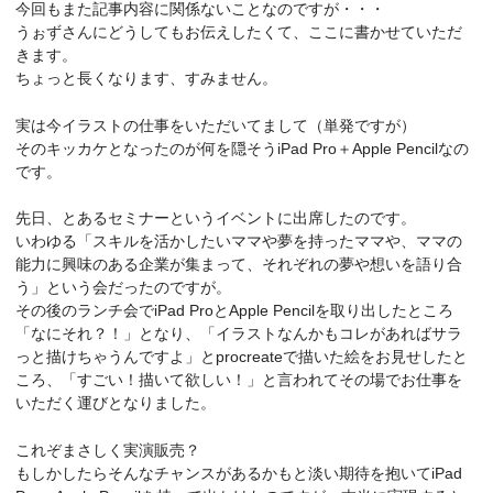
今回もまた記事内容に関係ないことなのですが・・・
うぉずさんにどうしてもお伝えしたくて、ここに書かせていただ
きます。
ちょっと長くなります、すみません。
実は今イラストの仕事をいただいてまして（単発ですが）
そのキッカケとなったのが何を隠そうiPad Pro＋Apple Pencilなの
です。
先日、とあるセミナーというイベントに出席したのです。
いわゆる「スキルを活かしたいママや夢を持ったママや、ママの
能力に興味のある企業が集まって、それぞれの夢や想いを語り合
う」という会だったのですが。
その後のランチ会でiPad ProとApple Pencilを取り出したところ
「なにそれ？！」となり、「イラストなんかもコレがあればサラ
っと描けちゃうんですよ」とprocreateで描いた絵をお見せしたと
ころ、「すごい！描いて欲しい！」と言われてその場でお仕事を
いただく運びとなりました。
これぞまさしく実演販売？
もしかしたらそんなチャンスがあるかもと淡い期待を抱いてiPad