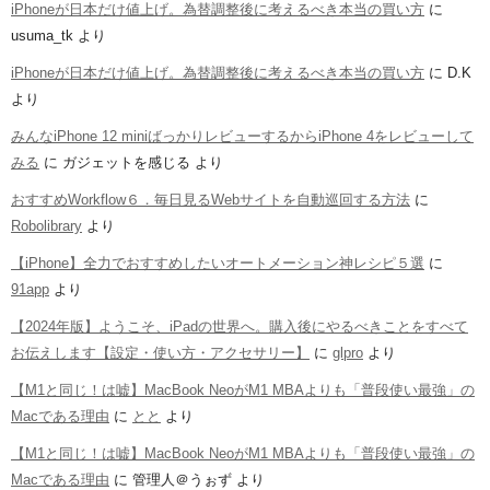
iPhoneが日本だけ値上げ。為替調整後に考えるべき本当の買い方
に
usuma_tk
より
iPhoneが日本だけ値上げ。為替調整後に考えるべき本当の買い方
に
D.K
より
みんなiPhone 12 miniばっかりレビューするからiPhone 4をレビューして
みる
に
ガジェットを感じる
より
おすすめWorkflow６．毎日見るWebサイトを自動巡回する方法
に
Robolibrary
より
【iPhone】全力でおすすめしたいオートメーション神レシピ５選
に
91app
より
【2024年版】ようこそ、iPadの世界へ。購入後にやるべきことをすべて
お伝えします【設定・使い方・アクセサリー】
に
glpro
より
【M1と同じ！は嘘】MacBook NeoがM1 MBAよりも「普段使い最強」の
Macである理由
に
とと
より
【M1と同じ！は嘘】MacBook NeoがM1 MBAよりも「普段使い最強」の
Macである理由
に
管理人＠うぉず
より