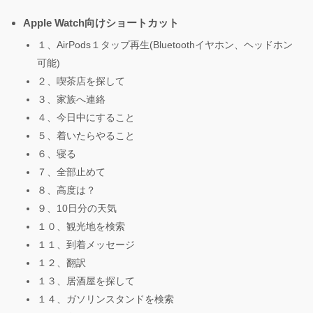
Apple Watch向けショートカット
１、AirPods１タップ再生(Bluetoothイヤホン、ヘッドホン
可能)
２、喫茶店を探して
３、家族へ連絡
４、今日中にすること
５、着いたらやること
６、寝る
７、全部止めて
８、高度は？
９、10日分の天気
１０、観光地を検索
１１、到着メッセージ
１２、翻訳
１３、居酒屋を探して
１４、ガソリンスタンドを検索