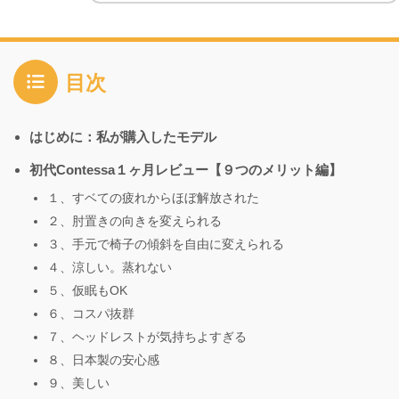
目次
はじめに：私が購入したモデル
初代Contessa１ヶ月レビュー【９つのメリット編】
１、すベての疲れからほぼ解放された
２、肘置きの向きを変えられる
３、手元で椅子の傾斜を自由に変えられる
４、涼しい。蒸れない
５、仮眠もOK
６、コスパ抜群
７、ヘッドレストが気持ちよすぎる
８、日本製の安心感
９、美しい