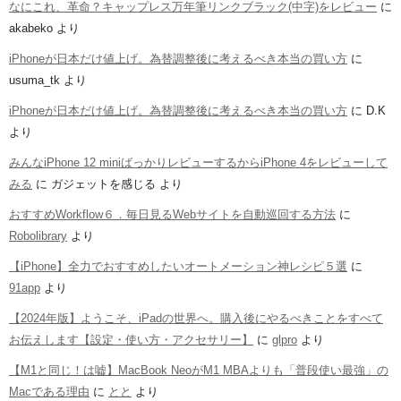
なにこれ、革命？キャップレス万年筆リンクブラック(中字)をレビュー
に
akabeko
より
iPhoneが日本だけ値上げ。為替調整後に考えるべき本当の買い方
に
usuma_tk
より
iPhoneが日本だけ値上げ。為替調整後に考えるべき本当の買い方
に
D.K
より
みんなiPhone 12 miniばっかりレビューするからiPhone 4をレビューして
みる
に
ガジェットを感じる
より
おすすめWorkflow６．毎日見るWebサイトを自動巡回する方法
に
Robolibrary
より
【iPhone】全力でおすすめしたいオートメーション神レシピ５選
に
91app
より
【2024年版】ようこそ、iPadの世界へ。購入後にやるべきことをすべて
お伝えします【設定・使い方・アクセサリー】
に
glpro
より
【M1と同じ！は嘘】MacBook NeoがM1 MBAよりも「普段使い最強」の
Macである理由
に
とと
より