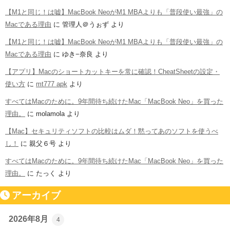
【M1と同じ！は嘘】MacBook NeoがM1 MBAよりも「普段使い最強」の
Macである理由
に
管理人＠うぉず
より
【M1と同じ！は嘘】MacBook NeoがM1 MBAよりも「普段使い最強」の
Macである理由
に
ゆき−奈良
より
【アプリ】Macのショートカットキーを常に確認！CheatSheetの設定・
使い方
に
mt777 apk
より
すべてはMacのために。9年間待ち続けたMac「MacBook Neo」を買った
理由。
に
molamola
より
【Mac】セキュリティソフトの比較はムダ！黙ってあのソフトを使うべ
し！
に
親父６号
より
すべてはMacのために。9年間待ち続けたMac「MacBook Neo」を買った
理由。
に
たっく
より
アーカイブ
2026年8月
4