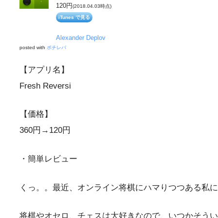
120円
(2018.04.03時点)
iTunes で見る
Alexander Deplov
posted with
ポチレバ
【アプリ名】
Fresh Reversi
【価格】
360円→120円
・簡単レビュー
くっ。。最近、オンライン将棋にハマりつつある私に
将棋やオセロ、チェスは大好きなので、いつかそうい