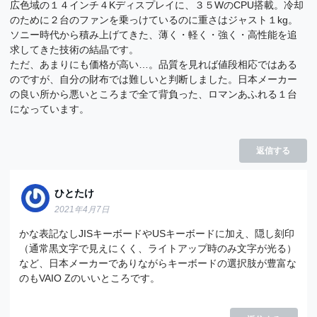
広色域の１４インチ４Kディスプレイに、３５WのCPU搭載。冷却
のために２台のファンを乗っけているのに重さはジャスト１kg。
ソニー時代から積み上げてきた、薄く・軽く・強く・高性能を追
求してきた技術の結晶です。
ただ、あまりにも価格が高い…。品質を見れば値段相応ではある
のですが、自分の財布では難しいと判断しました。日本メーカー
の良い所から悪いところまで全て背負った、ロマンあふれる１台
になっています。
返信する
ひとたけ
2021年4月7日
かな表記なしJISキーボードやUSキーボードに加え、隠し刻印
（通常黒文字で見えにくく、ライトアップ時のみ文字が光る）
など、日本メーカーでありながらキーボードの選択肢が豊富な
のもVAIO Zのいいところです。