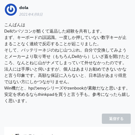
dola
2021年4月8日
こんばんは
Dellのパソコンが酷くて返品した経験を共有します。
まず、キーボードの誤認識。一度しか押していない数字キーが止
まることなく連続で反応することが起こりました。
そして、バッテリーネジのねじ山つぶれ。自分で交換してみよう
とメーカーより取り寄せ（もちろんDellから）しいざ蓋を開けたと
ころ、なんとねじ山がナメてしまっていて外せなかったのです。
法人には手厚いと伺いますが、個人はあまりお勧めできないかな
と言う印象です。高額な保証に入らないと、日本語があまり得意
ではない方にしかつながりません。
Win機だと、hpのenvyシリーズやzenbookが素敵だなと思います。
安定を求めるならthinkpadを買うと言う手も。参考になったら嬉し
く思います。
返信する