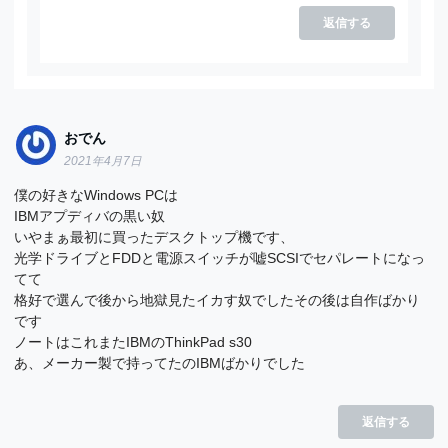
返信する
おでん
2021年4月7日
僕の好きなWindows PCは
IBMアプディバの黒い奴
いやまぁ最初に買ったデスクトップ機です、
光学ドライブとFDDと電源スイッチが嘘SCSIでセパレートになっ
てて
格好で選んで後から地獄見たイカす奴でしたその後は自作ばかり
です
ノートはこれまたIBMのThinkPad s30
あ、メーカー製で持ってたのIBMばかりでした
返信する