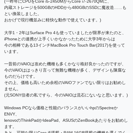
(一昨年にCPUをCore i5-2450MからCore i7-2670QMに、
内蔵ストレージを500GBのHDDから480GBのSSDに魔改造……も
とい換装しました。
おかげで現行機並みに軽快な動作で使えています。)
大学1・2年はSurface Pro 4も使っていましたが限界が来たのと、
iPhoneとの連携が上手くいかなかったために大学3年からは
今の相棒である13インチMacBook Pro Touch Bar(2017)を使って
います。
一昔前のVAIOは攻めた機種も多くかなり格好良かったのですが、
今のVAIOははっきり言って無難な機種が多く、デザインも陳腐な
ものだらけです。
その上、価格も高いため余程のVAIOファンでない限りはお勧めし
ません。
(元SONY信者の私ですら、今のVAIOは流石にないなと思います。)
Windows PCなら価格と性能のバランスがいいhpのSpectreか
ENVY、
lenovoのThinkPadかIdeaPad、ASUSのZenBookあたりをお勧めし
ます。
あと、可能な限りCore i5搭載・RAM 16GB搭載の機種を選んでく