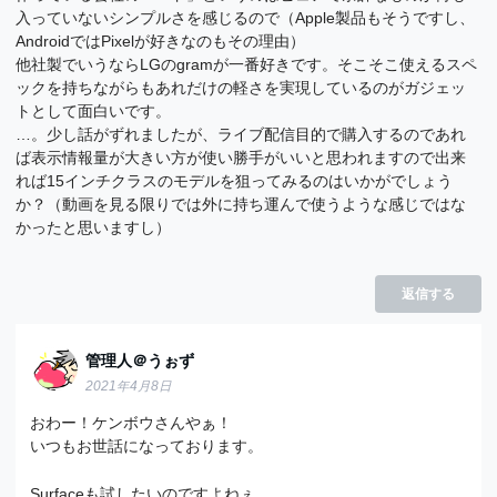
入っていないシンプルさを感じるので（Apple製品もそうですし、
AndroidではPixelが好きなのもその理由）
他社製でいうならLGのgramが一番好きです。そこそこ使えるスペ
ックを持ちながらもあれだけの軽さを実現しているのがガジェッ
トとして面白いです。
…。少し話がずれましたが、ライブ配信目的で購入するのであれ
ば表示情報量が大きい方が使い勝手がいいと思われますので出来
れば15インチクラスのモデルを狙ってみるのはいかがでしょう
か？（動画を見る限りでは外に持ち運んで使うような感じではな
かったと思いますし）
返信する
管理人＠うぉず
2021年4月8日
おわー！ケンボウさんやぁ！
いつもお世話になっております。
Surfaceも試したいのですよねぇ。。