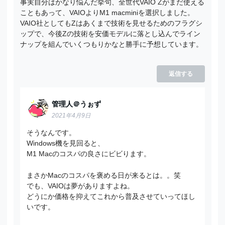
事実自分はかなり悩んだ挙句、全世代VAIO Zがまだ使える
こともあって、VAIOよりM1 macminiを選択しました。
VAIO社としてもZはあくまで技術を見せるためのフラグシ
ップで、今後Zの技術を安価モデルに落とし込んでライン
ナップを組んでいくつもりかなと勝手に予想しています。
返信する
管理人＠うぉず
2021年4月9日
そうなんです。
Windows機を見回ると、
M1 Macのコスパの良さにビビります。
まさかMacのコスパを褒める日が来るとは。。笑
でも、VAIOは夢がありますよね。
どうにか価格を抑えてこれから普及させていってほし
いです。