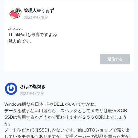
管理人＠うぉず
2021年4月8日
ふふふ。
ThinkPadも最高ですよね。
魅力的です。
返信する
さばの塩焼き
2021年4月7日
Windows機なら日本HPやDELLがいいですかね。
データを積まない用途なら、スペックとしてメモリは最低８GB、
SSDは常用するかどうかで変わりますが２５６GB以上でしょう
か。
ノート型だとほぼSSDしかないです。他にBTOショップで売り出
しているモデルもありますが、大手メーカーの製品を買った方が