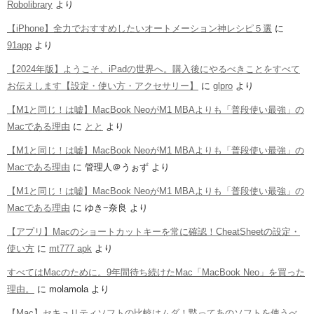
Robolibrary
より
【iPhone】全力でおすすめしたいオートメーション神レシピ５選
に
91app
より
【2024年版】ようこそ、iPadの世界へ。購入後にやるべきことをすべて
お伝えします【設定・使い方・アクセサリー】
に
glpro
より
【M1と同じ！は嘘】MacBook NeoがM1 MBAよりも「普段使い最強」の
Macである理由
に
とと
より
【M1と同じ！は嘘】MacBook NeoがM1 MBAよりも「普段使い最強」の
Macである理由
に
管理人＠うぉず
より
【M1と同じ！は嘘】MacBook NeoがM1 MBAよりも「普段使い最強」の
Macである理由
に
ゆき−奈良
より
【アプリ】Macのショートカットキーを常に確認！CheatSheetの設定・
使い方
に
mt777 apk
より
すべてはMacのために。9年間待ち続けたMac「MacBook Neo」を買った
理由。
に
molamola
より
【Mac】セキュリティソフトの比較はムダ！黙ってあのソフトを使うべ