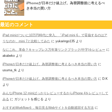
iPhoneが日本だけ値上げ。為替調整後に考えるべ
き本当の買い方
最近のコメント
iPad miniがついに10万円時代に突入。「iPad mini 6」で妥協するのはア
リなのか、mini 7と比較してみた
に
yukaringo135
より
なにこれ、革命？キャップレス万年筆リンクブラック(中字)をレビュー
に
akabeko
より
iPhoneが日本だけ値上げ。為替調整後に考えるべき本当の買い方
に
usuma_tk
より
iPhoneが日本だけ値上げ。為替調整後に考えるべき本当の買い方
に
D.K
より
みんなiPhone 12 miniばっかりレビューするからiPhone 4をレビューして
みる
に
ガジェットを感じる
より
おすすめWorkflow６．毎日見るWebサイトを自動巡回する方法
に