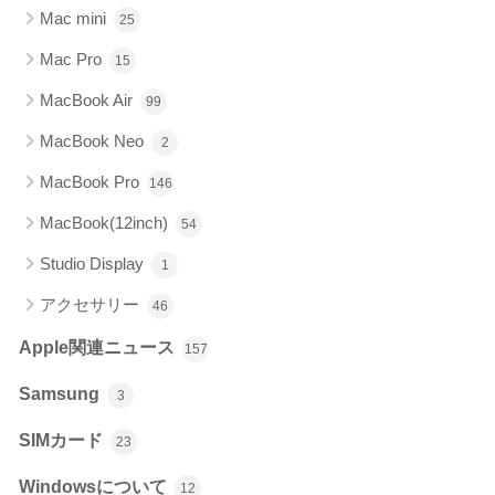
Mac mini
25
Mac Pro
15
MacBook Air
99
MacBook Neo
2
MacBook Pro
146
MacBook(12inch)
54
Studio Display
1
アクセサリー
46
Apple関連ニュース
157
Samsung
3
SIMカード
23
Windowsについて
12