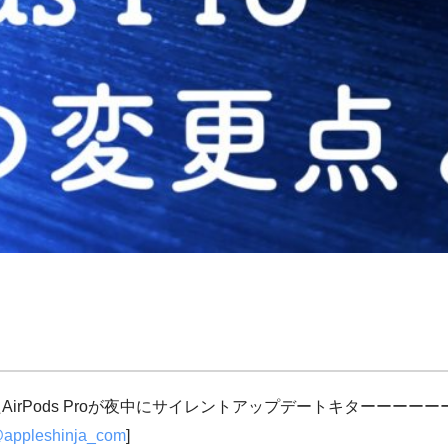
irPods Proが夜中にサイレントアップデートキターーーーー
appleshinja_com
]