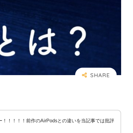
ー！！！！！前作のAirPodsとの違いを当記事では批評