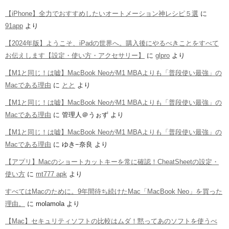
【iPhone】全力でおすすめしたいオートメーション神レシピ５選
に
91app
より
【2024年版】ようこそ、iPadの世界へ。購入後にやるべきことをすべて
お伝えします【設定・使い方・アクセサリー】
に
glpro
より
【M1と同じ！は嘘】MacBook NeoがM1 MBAよりも「普段使い最強」の
Macである理由
に
とと
より
【M1と同じ！は嘘】MacBook NeoがM1 MBAよりも「普段使い最強」の
Macである理由
に
管理人＠うぉず
より
【M1と同じ！は嘘】MacBook NeoがM1 MBAよりも「普段使い最強」の
Macである理由
に
ゆき−奈良
より
【アプリ】Macのショートカットキーを常に確認！CheatSheetの設定・
使い方
に
mt777 apk
より
すべてはMacのために。9年間待ち続けたMac「MacBook Neo」を買った
理由。
に
molamola
より
【Mac】セキュリティソフトの比較はムダ！黙ってあのソフトを使うべ