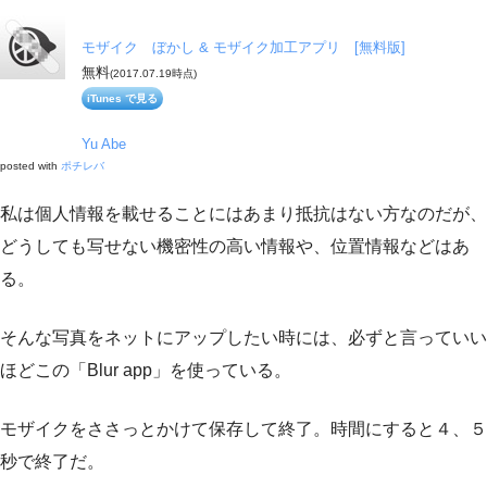
モザイク ぼかし & モザイク加工アプリ [無料版]
無料
(2017.07.19時点)
iTunes で見る
Yu Abe
posted with
ポチレバ
私は個人情報を載せることにはあまり抵抗はない方なのだが、
どうしても写せない機密性の高い情報や、位置情報などはあ
る。
そんな写真をネットにアップしたい時には、必ずと言っていい
ほどこの「Blur app」を使っている。
モザイクをささっとかけて保存して終了。時間にすると４、５
秒で終了だ。