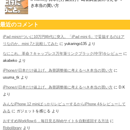
き本当の買い方
最近のコメント
iPad miniがついに10万円時代に突入。「iPad mini 6」で妥協するのはア
リなのか、mini 7と比較してみた
に
yukaringo135
より
なにこれ、革命？キャップレス万年筆リンクブラック(中字)をレビュー
に
akabeko
より
iPhoneが日本だけ値上げ。為替調整後に考えるべき本当の買い方
に
usuma_tk
より
iPhoneが日本だけ値上げ。為替調整後に考えるべき本当の買い方
に
D.K
より
みんなiPhone 12 miniばっかりレビューするからiPhone 4をレビューして
みる
に
ガジェットを感じる
より
おすすめWorkflow６．毎日見るWebサイトを自動巡回する方法
に
Robolibrary
より