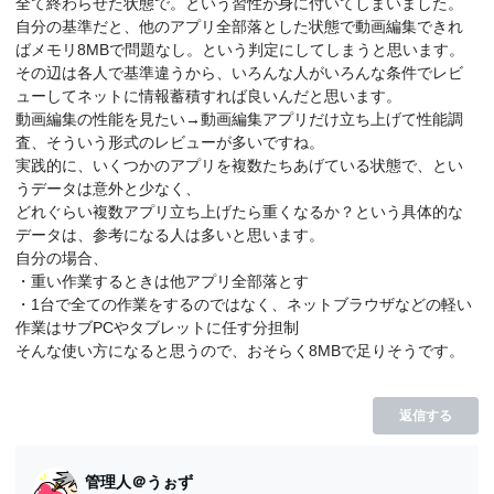
全て終わらせた状態で。という習性が身に付いてしまいました。
自分の基準だと、他のアプリ全部落とした状態で動画編集できれ
ばメモリ8MBで問題なし。という判定にしてしまうと思います。
その辺は各人で基準違うから、いろんな人がいろんな条件でレビ
ューしてネットに情報蓄積すれば良いんだと思います。
動画編集の性能を見たい→動画編集アプリだけ立ち上げて性能調
査、そういう形式のレビューが多いですね。
実践的に、いくつかのアプリを複数たちあげている状態で、とい
うデータは意外と少なく、
どれぐらい複数アプリ立ち上げたら重くなるか？という具体的な
データは、参考になる人は多いと思います。
自分の場合、
・重い作業するときは他アプリ全部落とす
・1台で全ての作業をするのではなく、ネットブラウザなどの軽い
作業はサブPCやタブレットに任す分担制
そんな使い方になると思うので、おそらく8MBで足りそうです。
返信する
管理人＠うぉず