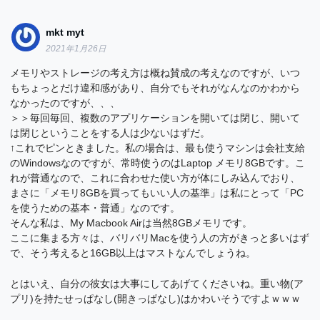
mkt myt
2021年1月26日
メモリやストレージの考え方は概ね賛成の考えなのですが、いつ
もちょっとだけ違和感があり、自分でもそれがなんなのかわから
なかったのですが、、、
＞＞毎回毎回、複数のアプリケーションを開いては閉じ、開いて
は閉じということをする人は少ないはずだ。
↑これでピンときました。私の場合は、最も使うマシンは会社支給
のWindowsなのですが、常時使うのはLaptop メモリ8GBです。こ
れが普通なので、これに合わせた使い方が体にしみ込んでおり、
まさに「メモリ8GBを買ってもいい人の基準」は私にとって「PC
を使うための基本・普通」なのです。
そんな私は、My Macbook Airは当然8GBメモリです。
ここに集まる方々は、バリバリMacを使う人の方がきっと多いはず
で、そう考えると16GB以上はマストなんでしょうね。
とはいえ、自分の彼女は大事にしてあげてくださいね。重い物(ア
プリ)を持たせっぱなし(開きっぱなし)はかわいそうですよｗｗｗ