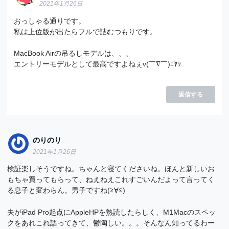
2021年1月26日
おっしゃる通りです。
私は上位版が出たらフルで詰むつもりです。
MacBook Airの吊るしモデルは、、、
エントリーモデルとして最高ですよねぇv(￣∇￣)ﾆﾔｯ
返信する
のりのり
2021年1月26日
検証楽しそうですね。ちゃんと寝てくださいね。ほんと新しいお
もちゃ買ってもらって、ねえねえこれすごいんだよって言ってく
る息子と変わらん。男子ですね(≧∀≦)
夫がiPad Pro起点にAppleHPを熟読したらしく、M1Macのスペッ
クをあれこれ語ってきて、鬱陶しい。。。そんなん知ってるわー