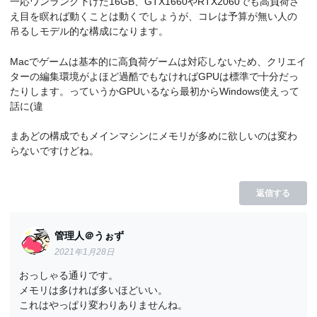
一応ワンランク下げた16GB、GTX1660やRTX2060でも高負荷さ
え目を瞑れば動くことは動くでしょうが、コレは予算が無い人の
吊るしモデル的な構成になります。
Macでゲームは基本的に高負荷ゲームは対応しないため、クリエイ
ターの編集環境がよほど過酷でもなければGPUは標準で十分だっ
たりします。っていうかGPUいるなら最初からWindows使えって
話に(違
まあどの構成でもメインマシンにメモリが多めに欲しいのは変わ
らないですけどね。
返信する
管理人＠うぉず
2021年1月28日
おっしゃる通りです。
メモリは多ければ多いほどいい。
これはやっぱり変わりありませんね。