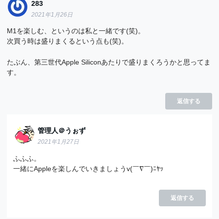
283
2021年1月26日
M1を楽しむ、というのは私と一緒です(笑)。
次買う時は盛りまくるという点も(笑)。
たぶん、第三世代Apple Siliconあたりで盛りまくろうかと思ってま
す。
返信する
管理人＠うぉず
2021年1月27日
ふふふ。
一緒にAppleを楽しんでいきましょうv(￣∇￣)ﾆﾔｯ
返信する