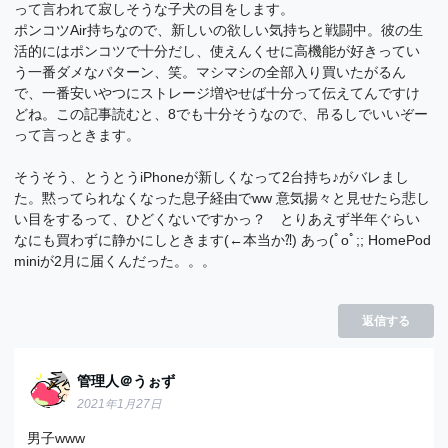
って言われて寂しそうな子犬の目をします。
ポンコツAir持ちなので、新しいの欲しい気持ちと戦闘中。彼の生
活的にはポンコツで十分だし、使えんくせに高機能が好きってい
う一番ダメなパターン、笑。マシマシの全部入り買いたがるん
で、一番安いやつにストレージ増やせば十分って伝えてんですけ
どね。この記事読むと、8でも十分そうなので、吊るしでいいぞー
って言っときます。
そうそう、とうとうiPhoneが新しくなって2台持ち♪がバレまし
た。黙ってられなくなった息子経由でww 意気揚々と見せたら悲し
い目をするって、ひどくないですかっ？ とりあえず半年ぐらい
なにも買わずに静かにしときます(←本当か⁈) あっ(ﾟoﾟ;; HomePod
miniが2月に届くんだった。。。
返信する
管理人＠うぉず
2021年1月27日
男子www