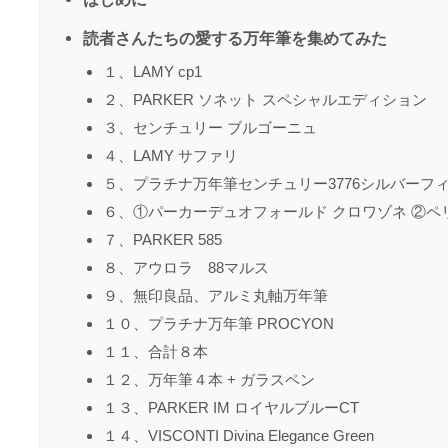
読者さんたちの愛する万年筆を集めてみた
１、LAMY cp1
２、PARKER ソネット スペシャルエディション
３、センチュリー ブルゴーニュ
４、LAMY サファリ
５、プラチナ万年筆センチュリー3776シルバーフ
６、①パーカーデュオフォールド クロワゾネ ②ペ
７、PARKER 585
８、アウロラ 88マルス
９、無印良品、アルミ丸軸万年筆
１０、プラチナ万年筆 PROCYON
１１、合計８本
１２、万年筆４本 + ガラスペン
１３、PARKER IM ロイヤルブルーCT
１４、VISCONTI Divina Elegance Green