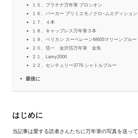
１５、プラチナ万年筆 プロシオン
１６、パーカー プリミエモノクロ−ムエディショ
１７、４本
１８、キャップレス万年筆３本
１９、ペリカン スーベレーンM605マリーンブルー
２０、箔一 金沢箔万年筆 金魚
２１、Lamy2000
２２、センチュリー3776 シャトルブルー
最後に
はじめに
当記事は愛する読者さんたちに万年筆の写真を送って