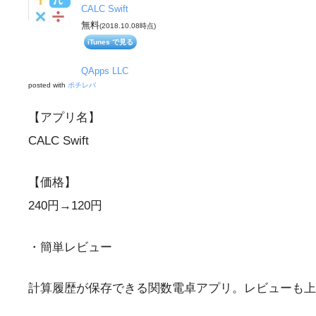
CALC Swift
無料
(2018.10.08時点)
iTunes で見る
QApps LLC
posted with
ポチレバ
【アプリ名】
CALC Swift
【価格】
240円→120円
・簡単レビュー
計算履歴が保存できる関数電卓アプリ。レビューも上