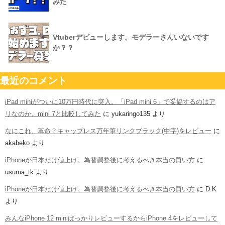
みた
Vtuberデビューします。モデラーさんいないです
か？？
最近のコメント
iPad miniがついに10万円時代に突入。「iPad mini 6」で妥協するのはア
リなのか、mini 7と比較してみた
に
yukaringo135
より
なにこれ、革命？キャップレス万年筆リンクブラック(中字)をレビュー
に
akabeko
より
iPhoneが日本だけ値上げ。為替調整後に考えるべき本当の買い方
に
usuma_tk
より
iPhoneが日本だけ値上げ。為替調整後に考えるべき本当の買い方
に
D.K
より
みんなiPhone 12 miniばっかりレビューするからiPhone 4をレビューして