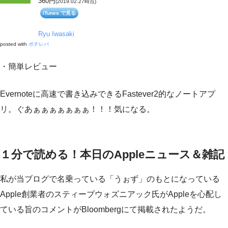
360円
(2019.02.27時点)
iTunes で見る
Ryu Iwasaki
posted with
ポチレバ
・簡単レビュー
Evernoteに高速で書き込みできるFastever2的なノートアプ
リ。ぐあぁぁぁぁぁぁぁ！！！気になる。
１分で読める！本日のAppleニュース＆雑記
私が当ブログで名乗っている「うぉず」のもとになっている
Apple創業者のスティーブウォズニアック氏がAppleを心配し
ている旨のコメントがBloombergにて掲載されたようだ。