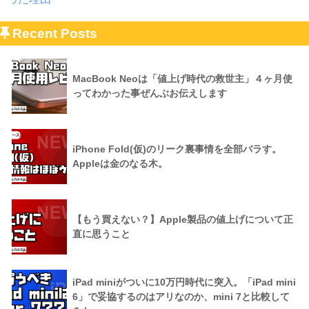
Recent Posts
MacBook Neoは「値上げ時代の救世主」４ヶ月使
ってわかった事ぜんぶお伝えします
iPhone Fold(仮)のリーク裏事情を全部バラす。
Appleは金のなる木。
【もう買えない？】Apple製品の値上げについて正
直に思うこと
iPad miniがついに10万円時代に突入。「iPad mini
6」で妥協するのはアリなのか、mini 7と比較して