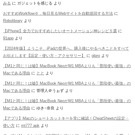
みる
に
ガジェットを感じる
より
おすすめWorkflow６．毎日見るWebサイトを自動巡回する方法
に
Robolibrary
より
【iPhone】全力でおすすめしたいオートメーション神レシピ５選
に
91app
より
【2024年版】ようこそ、iPadの世界へ。購入後にやるべきことをすべて
お伝えします【設定・使い方・アクセサリー】
に
glpro
より
【M1と同じ！は嘘】MacBook NeoがM1 MBAよりも「普段使い最強」の
Macである理由
に
とと
より
【M1と同じ！は嘘】MacBook NeoがM1 MBAよりも「普段使い最強」の
Macである理由
に
管理人＠うぉず
より
【M1と同じ！は嘘】MacBook NeoがM1 MBAよりも「普段使い最強」の
Macである理由
に
ゆき−奈良
より
【アプリ】Macのショートカットキーを常に確認！CheatSheetの設定・
使い方
に
mt777 apk
より