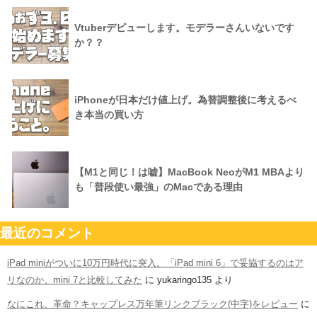
Vtuberデビューします。モデラーさんいないです
か？？
iPhoneが日本だけ値上げ。為替調整後に考えるべ
き本当の買い方
【M1と同じ！は嘘】MacBook NeoがM1 MBAより
も「普段使い最強」のMacである理由
最近のコメント
iPad miniがついに10万円時代に突入。「iPad mini 6」で妥協するのはア
リなのか、mini 7と比較してみた
に
yukaringo135
より
なにこれ、革命？キャップレス万年筆リンクブラック(中字)をレビュー
に