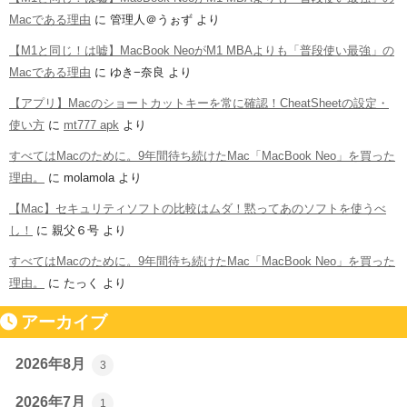
Macである理由
に
管理人＠うぉず
より
【M1と同じ！は嘘】MacBook NeoがM1 MBAよりも「普段使い最強」の
Macである理由
に
ゆき−奈良
より
【アプリ】Macのショートカットキーを常に確認！CheatSheetの設定・
使い方
に
mt777 apk
より
すべてはMacのために。9年間待ち続けたMac「MacBook Neo」を買った
理由。
に
molamola
より
【Mac】セキュリティソフトの比較はムダ！黙ってあのソフトを使うべ
し！
に
親父６号
より
すべてはMacのために。9年間待ち続けたMac「MacBook Neo」を買った
理由。
に
たっく
より
アーカイブ
2026年8月
3
2026年7月
1