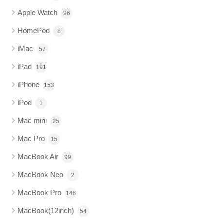
Apple Watch
96
HomePod
8
iMac
57
iPad
191
iPhone
153
iPod
1
Mac mini
25
Mac Pro
15
MacBook Air
99
MacBook Neo
2
MacBook Pro
146
MacBook(12inch)
54