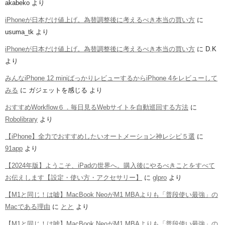
akabeko
より
iPhoneが日本だけ値上げ。為替調整後に考えるべき本当の買い方
に
usuma_tk
より
iPhoneが日本だけ値上げ。為替調整後に考えるべき本当の買い方
に
D.K
より
みんなiPhone 12 miniばっかりレビューするからiPhone 4をレビューして
みる
に
ガジェットを感じる
より
おすすめWorkflow６．毎日見るWebサイトを自動巡回する方法
に
Robolibrary
より
【iPhone】全力でおすすめしたいオートメーション神レシピ５選
に
91app
より
【2024年版】ようこそ、iPadの世界へ。購入後にやるべきことをすべて
お伝えします【設定・使い方・アクセサリー】
に
glpro
より
【M1と同じ！は嘘】MacBook NeoがM1 MBAよりも「普段使い最強」の
Macである理由
に
とと
より
【M1と同じ！は嘘】MacBook NeoがM1 MBAよりも「普段使い最強」の