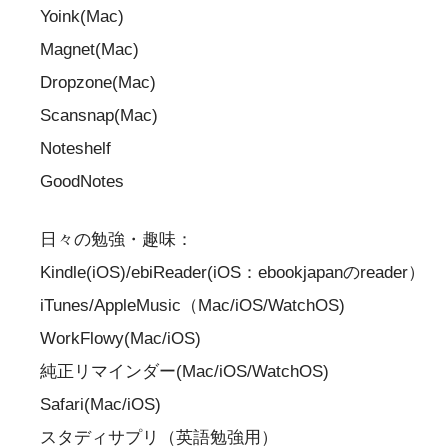
Yoink(Mac)
Magnet(Mac)
Dropzone(Mac)
Scansnap(Mac)
Noteshelf
GoodNotes
日々の勉強・趣味：
Kindle(iOS)/ebiReader(iOS：ebookjapanのreader）
iTunes/AppleMusic（Mac/iOS/WatchOS)
WorkFlowy(Mac/iOS)
純正リマインダー(Mac/iOS/WatchOS)
Safari(Mac/iOS)
スタディサプリ（英語勉強用）