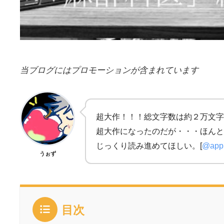
当ブログにはプロモーションが含まれています
超大作！！！総文字数は約２万文字
超大作になったのだが・・・ほんと
じっくり読み進めてほしい。[
@appl
うぉず
目次