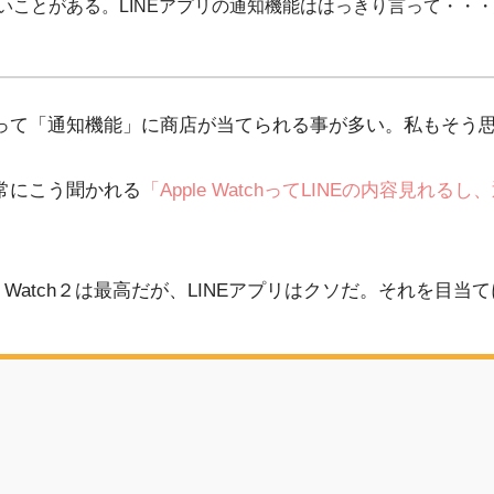
いことがある。LINEアプリの通知機能ははっきり言って・・・続
とこぞって「通知機能」に商店が当てられる事が多い。私もそ
は常にこう聞かれる
「Apple WatchってLINEの内容見
le Watch２は最高だが、LINEアプリはクソだ。それを