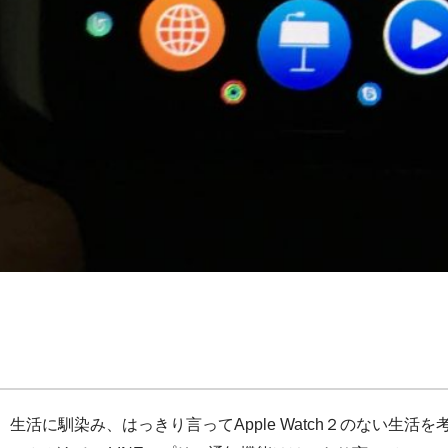
ある。生活に馴染み、はっきり言ってApple Watch２のない生