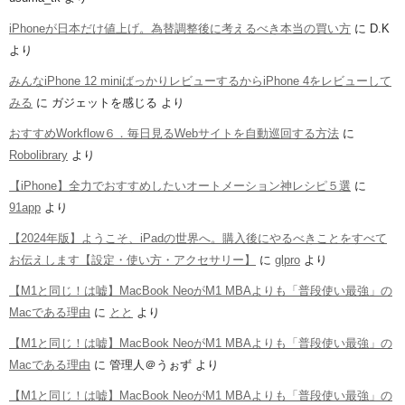
iPhoneが日本だけ値上げ。為替調整後に考えるべき本当の買い方
に
D.K
より
みんなiPhone 12 miniばっかりレビューするからiPhone 4をレビューして
みる
に
ガジェットを感じる
より
おすすめWorkflow６．毎日見るWebサイトを自動巡回する方法
に
Robolibrary
より
【iPhone】全力でおすすめしたいオートメーション神レシピ５選
に
91app
より
【2024年版】ようこそ、iPadの世界へ。購入後にやるべきことをすべて
お伝えします【設定・使い方・アクセサリー】
に
glpro
より
【M1と同じ！は嘘】MacBook NeoがM1 MBAよりも「普段使い最強」の
Macである理由
に
とと
より
【M1と同じ！は嘘】MacBook NeoがM1 MBAよりも「普段使い最強」の
Macである理由
に
管理人＠うぉず
より
【M1と同じ！は嘘】MacBook NeoがM1 MBAよりも「普段使い最強」の