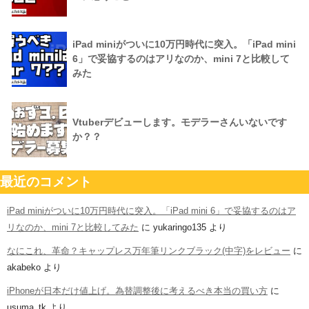
iPad miniがついに10万円時代に突入。「iPad mini
6」で妥協するのはアリなのか、mini 7と比較して
みた
Vtuberデビューします。モデラーさんいないです
か？？
最近のコメント
iPad miniがついに10万円時代に突入。「iPad mini 6」で妥協するのはア
リなのか、mini 7と比較してみた
に
yukaringo135
より
なにこれ、革命？キャップレス万年筆リンクブラック(中字)をレビュー
に
akabeko
より
iPhoneが日本だけ値上げ。為替調整後に考えるべき本当の買い方
に
usuma_tk
より