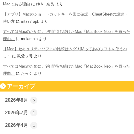
Macである理由
に
ゆき−奈良
より
【アプリ】Macのショートカットキーを常に確認！CheatSheetの設定・
使い方
に
mt777 apk
より
すべてはMacのために。9年間待ち続けたMac「MacBook Neo」を買った
理由。
に
molamola
より
【Mac】セキュリティソフトの比較はムダ！黙ってあのソフトを使うべ
し！
に
親父６号
より
すべてはMacのために。9年間待ち続けたMac「MacBook Neo」を買った
理由。
に
たっく
より
アーカイブ
2026年8月
5
2026年7月
1
2026年4月
1