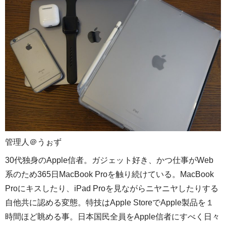
管理人＠うぉず
30代独身のApple信者。ガジェット好き、かつ仕事がWeb
系のため365日MacBook Proを触り続けている。MacBook
Proにキスしたり、iPad Proを見ながらニヤニヤしたりする
自他共に認める変態。特技はApple StoreでApple製品を１
時間ほど眺める事。日本国民全員をApple信者にすべく日々