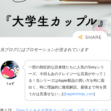
当ブログにはプロモーションが含まれています
一部の熱狂的な読者様たちに人気のStoryシリ
ーズ。今回もあのクレイジーな店員がやってく
る！当シリーズはApple製品の買い方を時に面
うぉず
白く、時に理論的に徹底解説。最後まで何を買
うかは見逃せない…[
@appleshinja_com
]
第１話→
Story.3 とある大学生カップル編。１話「お久しぶり