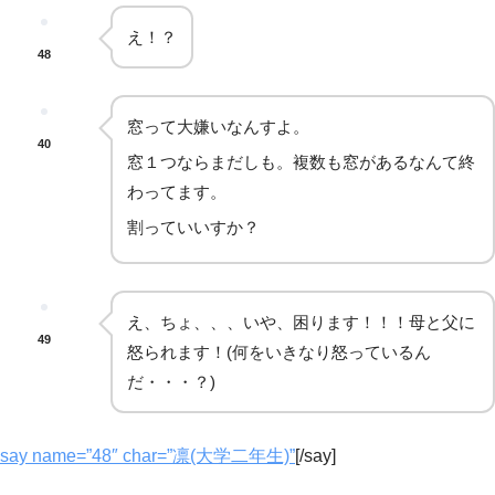
え！？
48
窓って大嫌いなんすよ。
40
窓１つならまだしも。複数も窓があるなんて終
わってます。
割っていいすか？
え、ちょ、、、いや、困ります！！！母と父に
49
怒られます！(何をいきなり怒っているん
だ・・・？)
say name=”48″ char=”凛(大学二年生)”
[/say]