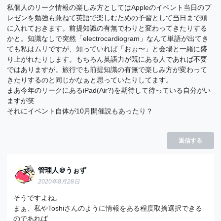
私個人のリーク情報の楽しみ方としてはAppleのイベント当日のプ
レゼンを勉強も兼ねて英語で楽しむための予習として当日まで頭
に入れておきます。前提知識の有無でわりと変わってきたりする
かと。知識なしで突然「electrocardiogram」なんて単語が出てき
ても私はムリですが、知っていれば「おぉ〜」と会場と一緒に盛
り上がれたりします。もちろん英語力が既にある人であれば不要
ではありますが。旅行でも前提知識の有無で楽しみ方が変わって
きたりするのと同じかなぁと思っていたりしてます。
まあ今年のリークにあるiPad(Air?)を期待して待っている自分がい
ますが笑
それにイベント自体が10月開催説もあったり？
返信する
管理人＠うぉず
2020年8月28日
そうですよね。
まぁ、私やToshiさんのように情報をある程度取捨選択できる
のであれば