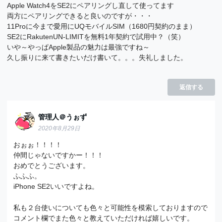
Apple Watch4をSE2にペアリングし直して使ってます
両方にペアリングできると良いのですが・・・
11Proに今まで愛用にUQモバイルSIM（1680円契約のまま）
SE2にRakutenUN-LIMITを無料1年契約で試用中？（笑）
いや～やっぱApple製品の魅力は最強ですね～
久し振りに来て書きたいだけ書いて。。。失礼しました。
返信する
管理人＠うぉず
2020年8月29日
おぉぉ！！！！
仲間じゃないですかー！！！
おめでとうございます。
ふふふ。
iPhone SE2いいですよね。
私も２台使いについても色々と可能性を模索しておりますので
コメント欄でまた色々と教えていただければ嬉しいです。