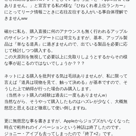
ありません。」と宣言する私の様な『ひねくれ者上位ランカー』
にとってリーク情報ごときに右往左往する人がいる事自体理解で
きませんww
確かに私も、購入直後に何のアナウンスも無く行われるアップル
のサイレントアップデートには苛立ちますが、基本、アップル製
品は『単なる道具』に過ぎませんので、出ている製品を必要に応
じて検討しつつ購入する。
この大原則を無視して必要以上に先取りしようとするからその様
な事が起こるのではないでしょうか？？？
ネットによる購入を批判する気は毛頭ありませんが、私に限って
言えば『道具は現物を見て、触って決める』が基本ですので、そ
うした上で納得が行った場合のみ購入します。
（当然ネット購入の経験は過去に一度もありませんw）
当然ながら、そうやって購入したものはハズレが少なく、大概無
慈悲と思えるほど徹底して使い倒しますね。
更に無慈悲な事を書きますが、Appleからジョブズがいなくなった
時点で桁外れのイノベーションという神話は終了したのです。
ジョニー・アイブも去ってしまったので『終了×2』です。