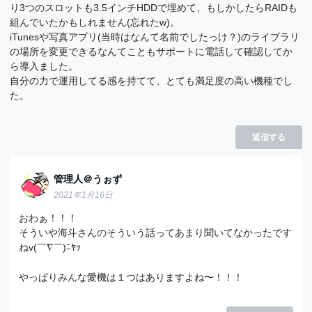
り3つのスロットも3.5インチHDDで埋めて、もしかしたらRAIDも
組んでいたかもしれません(忘れたw)。
iTunesや写真アプリ(当時はなんて名前でしたっけ？)のライブラリ
の場所を変更できるなんてこともサポートに電話して確認してか
ら導入ました。
自分の力で運用してる感を持てて、とても満足度の高い機種でし
た。
返信する
管理人＠うぉず
2021年1月16日
おわぁ！！！
そういや海斗さんのそういう話ってあまり聞いてなかったです
ねv(￣∇￣)ﾆﾔｯ
やっぱりみんな愛機は１つはありますよね〜！！！