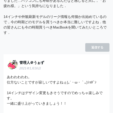
りました…パソコンにも寿命があるんだなと感じると共に，「お
疲れ様。」という気持ちになりました．
14インチや外観刷新モデルのリーク情報も何個か出始めているの
で，今の時期どのモデルを買うべきか本当に難しいですよね．他
の皆さんにも今の時期買うべきMacBookを聞いてみたいところで
す．
返信する
管理人＠うぉず
2021年1月16日
あわわわわわ。
仕方ないことですが寂しいですよねぇ(｡´・ω・｀｡)ｼｮﾎﾞﾝ
14インチはデザイン変更もきそうですのでめっちゃ楽しみで
す。
一緒に盛り上がっていきましょう！！