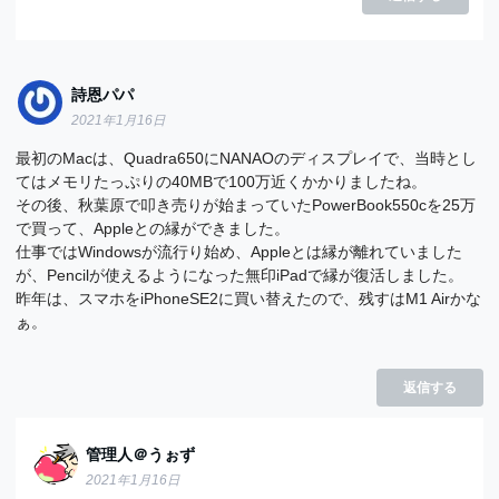
詩恩パパ
2021年1月16日
最初のMacは、Quadra650にNANAOのディスプレイで、当時とし
てはメモリたっぷりの40MBで100万近くかかりましたね。
その後、秋葉原で叩き売りが始まっていたPowerBook550cを25万
で買って、Appleとの縁ができました。
仕事ではWindowsが流行り始め、Appleとは縁が離れていました
が、Pencilが使えるようになった無印iPadで縁が復活しました。
昨年は、スマホをiPhoneSE2に買い替えたので、残すはM1 Airかな
ぁ。
返信する
管理人＠うぉず
2021年1月16日