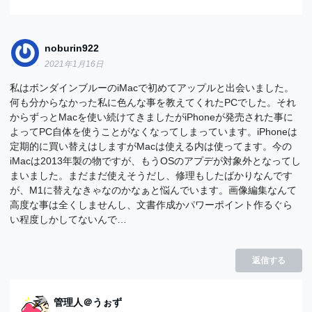
noburin922
2021年1月16日
私はボンダインブルーのiMacで初めてアップルと出会いました。
何も分からなかった私に色んな事を教えてくれたPCでした。それ
からずっとMacを使い続けてきましたがiPhoneが発売された事に
よってPC自体を使うことがなくなってしまっています。iPhoneは
定期的に買い替えはしますがMacは使える内は使ってます。今の
iMacは2013年製の物ですが、もうOSのアプデが対象外となってし
まいました。まだまだ使えそうだし、修理もしたばかりなんです
が、M1に替えなきゃなのかなぁと悩んでいます。画像編集なんて
高度な事は全くしませんし、文書作成かパワーポイント作るぐら
い程度しかしてないんで…
返信する
管理人＠うぉず