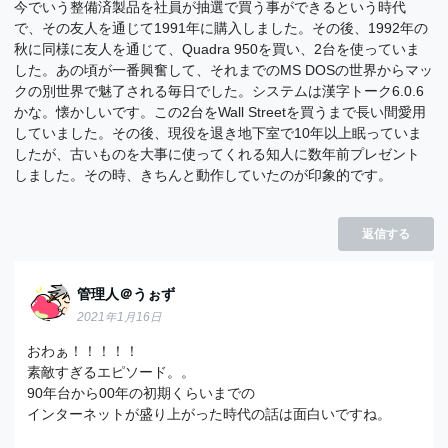
今でいう整備済製品を社員が抽選で買う事ができるという時代
で、その友人を通じて1991年に購入しました。その後、1992年の
秋に同様に友人を通じて、Quadra 950を買い、2台を使っていま
した。あの頃が一番興奮して、それまでのMS DOSの世界からマッ
クの別世界で魅了される毎日でした。システムは漢字トーク6.0.6
かな。懐かしいです。この2台をWall Streetを買うまで長い間愛用
していました。その後、現役を退き地下室で10年以上眠っていま
したが、古いものを大事に使ってくれる知人に数年前プレゼント
しました。その時、きちんと動作していたのが印象的です。
返信する
管理人＠うぉず
2021年1月16日
おわぁ！！！！！
素敵すぎるエピソード。。
90年台から00年の初期くらいまでの
インターネットが盛り上がった時代の話は面白いですね。